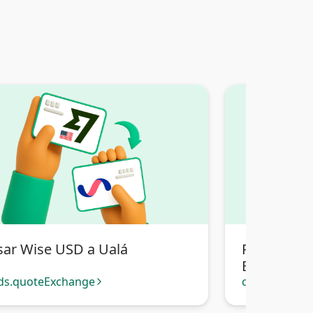
sar Wise USD a Ualá
Pasar Wise
Bancaria Bo
ds.quoteExchange
cards.quote
arrow_forward_ios