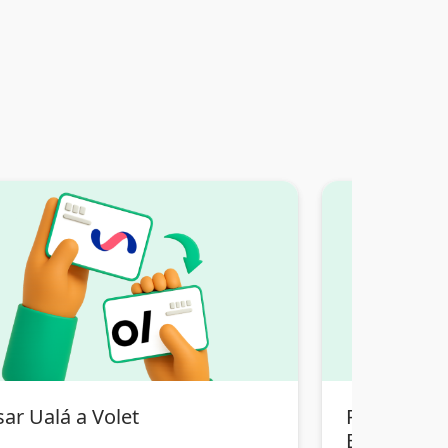
ar Ualá a Volet
Pasar Tran
Bolivia a V