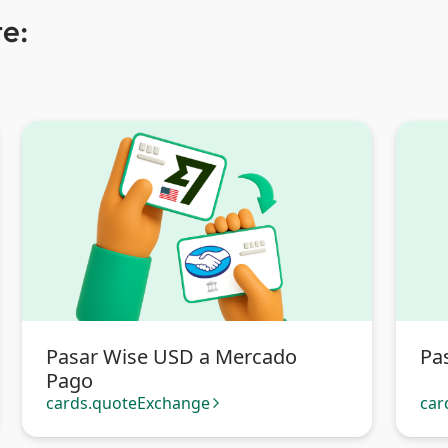
e:
Pasar Wise USD a Mercado
Pa
Pago
cards.quoteExchange
car
arrow_forward_ios