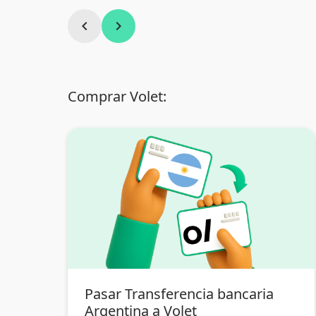
chevron_left
chevron_right
Comprar Volet:
Pasar Transferencia bancaria
Argentina a Volet