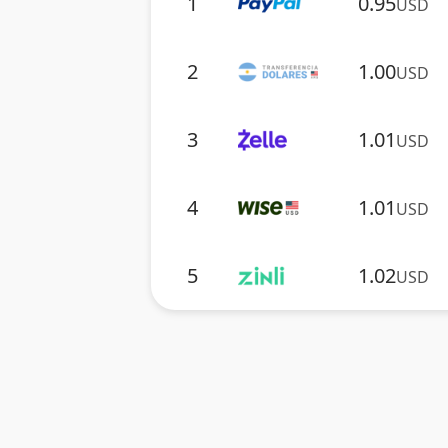
1
0.95
USD
2
1.00
USD
3
1.01
USD
4
1.01
USD
5
1.02
USD