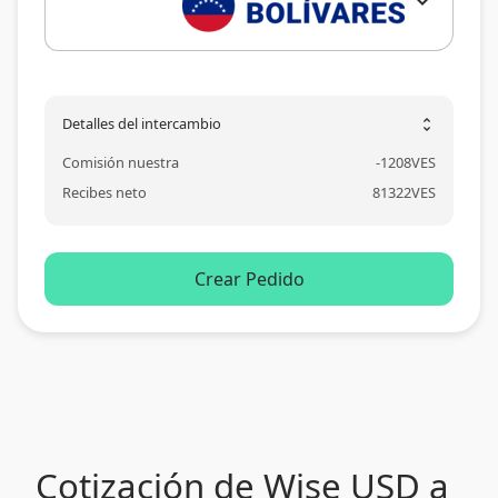
expand_more
Detalles del intercambio
unfold_more
Comisión nuestra
-
1208
VES
Recibes neto
81322
VES
Crear Pedido
Cotización de Wise USD a