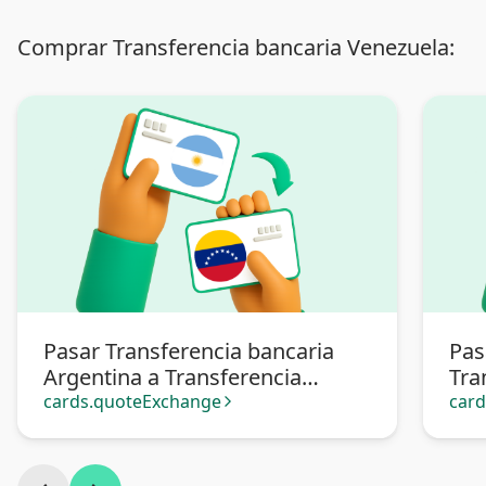
Comprar Transferencia bancaria Venezuela:
Pasar Transferencia bancaria
Pas
Argentina a Transferencia
Tra
bancaria Venezuela
Ven
cards.quoteExchange
car
arrow_forward_ios