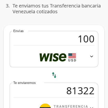
3.
Te enviamos tus Transferencia bancaria
done
Venezuela cotizados
Envías
expand_more
swap_vert
Te enviaremos