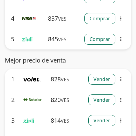
4
837
Comprar
VES
more_vert
5
845
Comprar
VES
more_vert
Mejor precio de venta
1
828
Vender
VES
more_vert
2
820
Vender
VES
more_vert
3
814
Vender
VES
more_vert