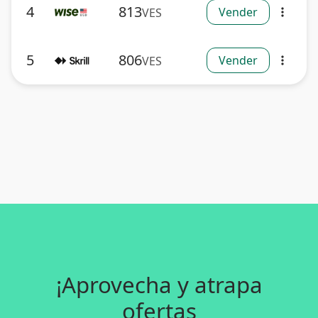
4
813
Vender
VES
more_vert
5
806
Vender
VES
more_vert
¡Aprovecha y atrapa
ofertas