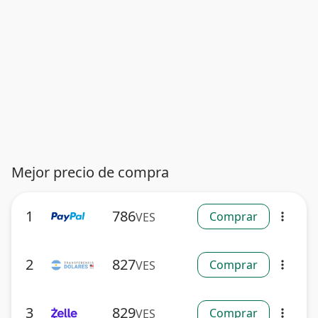
Mejor precio de compra
1
786
Comprar
VES
more_vert
2
827
Comprar
VES
more_vert
3
829
Comprar
VES
more_vert