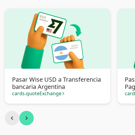
Pasar Wise USD a Transferencia
Pas
bancaria Argentina
Pa
cards.quoteExchange
car
arrow_forward_ios
chevron_left
chevron_right