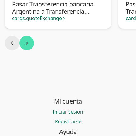
Pasar Transferencia bancaria
Pas
Argentina a Transferencia
Tra
bancaria Venezuela
Ven
cards.quoteExchange
car
arrow_forward_ios
chevron_left
chevron_right
Mi cuenta
Iniciar sesión
Registrarse
Ayuda