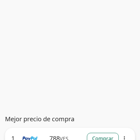
Mejor precio de compra
1
788
Comprar
VES
more_vert