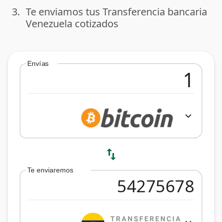
3.
Te enviamos tus Transferencia bancaria
done
Venezuela cotizados
Envías
expand_more
swap_vert
Te enviaremos