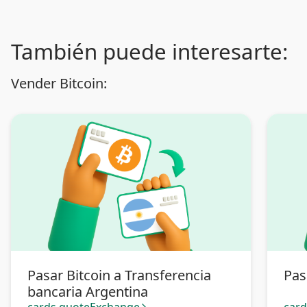
También puede interesarte:
Vender Bitcoin:
Pasar Bitcoin a Transferencia
Pas
bancaria Argentina