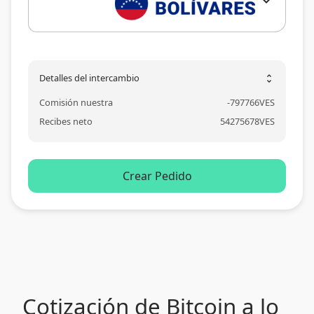
expand_more
Detalles del intercambio
unfold_more
Comisión nuestra
-
797766
VES
Recibes neto
54275678
VES
Crear Pedido
Cotización de Bitcoin a lo