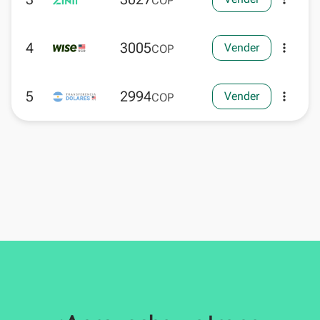
COP
4
3005
Vender
more_vert
COP
5
2994
Vender
more_vert
COP