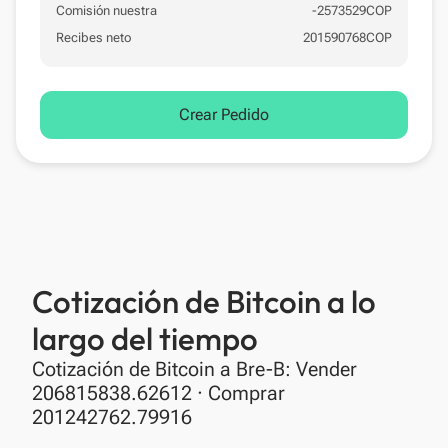
Comisión nuestra
-
2573529
COP
Recibes neto
201590768
COP
Crear Pedido
Cotización de Bitcoin a lo
largo del tiempo
Cotización de Bitcoin a Bre-B: Vender
206815838.62612 · Comprar
201242762.79916