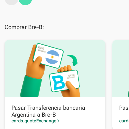
Comprar Bre-B:
Pasar Transferencia bancaria
Pas
Argentina a Bre-B
cards.quoteExchange
card
arrow_forward_ios