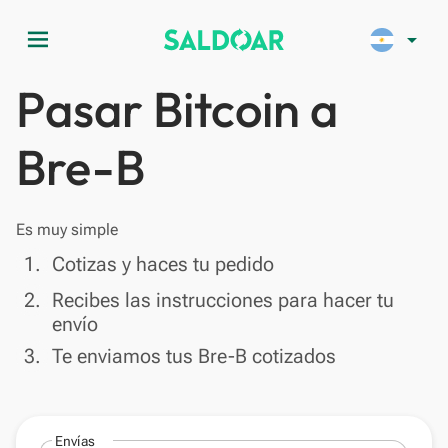
menu
arrow_drop_down
Pasar Bitcoin a
Bre-B
Es muy simple
done
1.
Cotizas y haces tu pedido
done
2.
Recibes las instrucciones para hacer tu
envío
done
3.
Te enviamos tus Bre-B cotizados
Envías