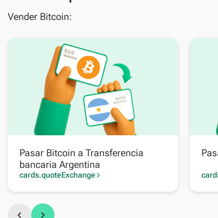
Vender Bitcoin:
Pasar Bitcoin a Transferencia
Pas
bancaria Argentina
cards.quoteExchange
card
arrow_forward_ios
chevron_left
chevron_right