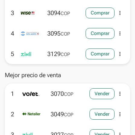
3
3094
Comprar
more_vert
COP
4
3095
Comprar
more_vert
COP
5
3129
Comprar
more_vert
COP
Mejor precio de venta
1
3070
Vender
more_vert
COP
2
3049
Vender
more_vert
COP
3
3027
Vender
more_vert