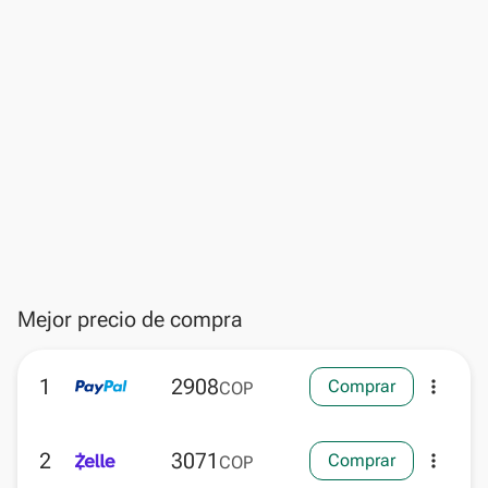
Mejor precio de compra
1
2908
Comprar
more_vert
COP
2
3071
Comprar
more_vert
COP