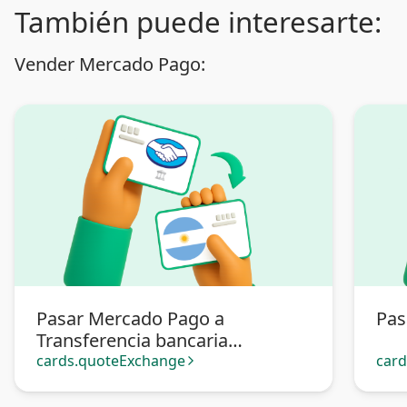
También puede interesarte:
Vender Mercado Pago:
Pasar Mercado Pago a
Pas
Transferencia bancaria
Argentina
cards.quoteExchange
car
arrow_forward_ios