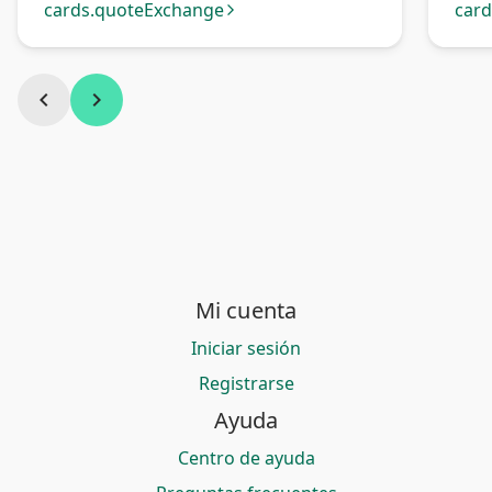
cards.quoteExchange
car
arrow_forward_ios
chevron_left
chevron_right
Mi cuenta
Iniciar sesión
Registrarse
Ayuda
Centro de ayuda