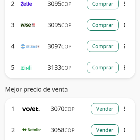
2
3095
Comprar
COP
more_vert
3
3095
Comprar
COP
more_vert
4
3097
Comprar
COP
more_vert
5
3133
Comprar
COP
more_vert
Mejor precio de venta
1
3070
Vender
COP
more_vert
2
3058
Vender
COP
more_vert