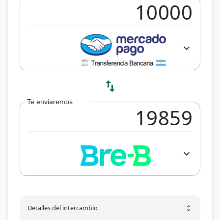
expand_more
swap_vert
Te enviaremos
expand_more
Detalles del intercambio
unfold_more