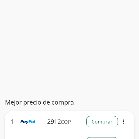
Mejor precio de compra
1
2912
Comprar
COP
more_vert