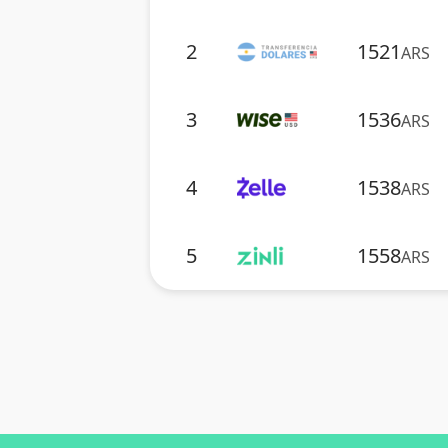
2
1521
ARS
3
1536
ARS
4
1538
ARS
5
1558
ARS