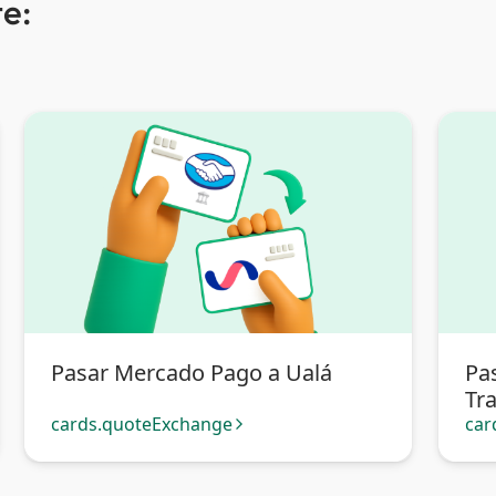
e:
Pasar Mercado Pago a Ualá
Pa
Tra
cards.quoteExchange
car
arrow_forward_ios