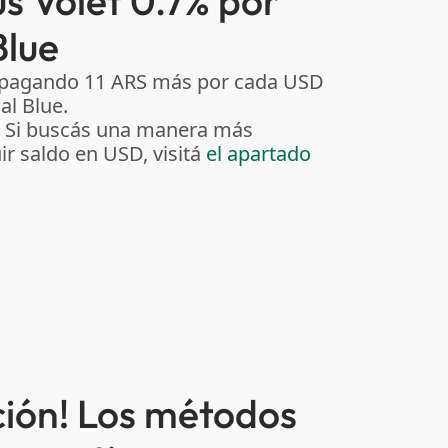
s Volet 0.7% por
Blue
s pagando 11 ARS más por cada USD
al Blue.
. Si buscás una manera más
r saldo en USD, visitá
el apartado
ción! Los métodos