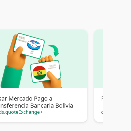
sar Mercado Pago a
Pasar Merc
nsferencia Bancaria Bolivia
ds.quoteExchange
cards.quote
arrow_forward_ios