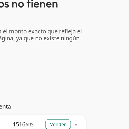
os no tienen
 el monto exacto que refleja el
ágina, ya que no existe ningún
enta
1516
Vender
ARS
more_vert