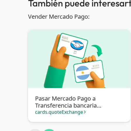
También puede interesart
Vender Mercado Pago:
Pasar Mercado Pago a
Transferencia bancaria
Argentina
cards.quoteExchange
arrow_forward_ios