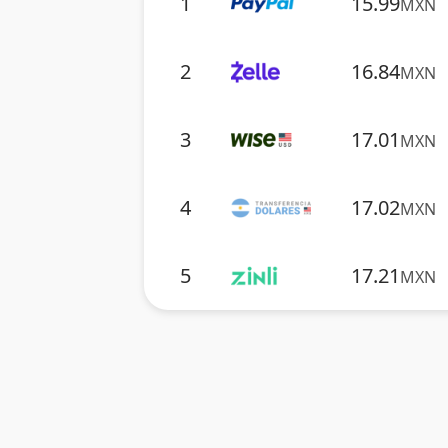
1
15.99
MXN
2
16.84
MXN
3
17.01
MXN
4
17.02
MXN
5
17.21
MXN