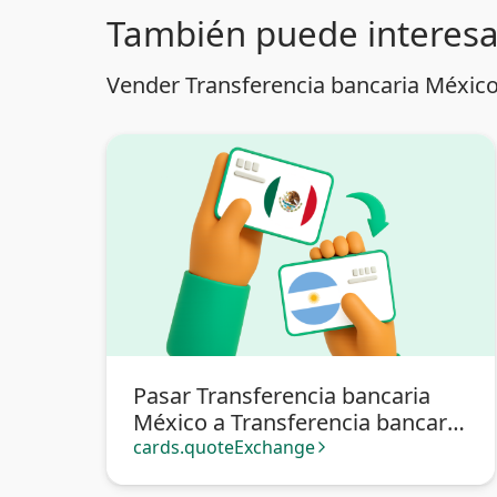
También puede interesa
Vender Transferencia bancaria México
Pasar Transferencia bancaria
México a Transferencia bancaria
Argentina
cards.quoteExchange
arrow_forward_ios