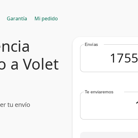
Garantía
Mi pedido
encia
Envías
o a Volet
Te enviaremos
er tu envío