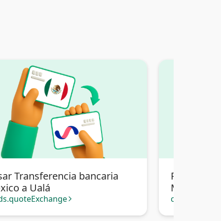
sar Transferencia bancaria
Pasar Tran
xico a Ualá
México a T
Bolivia
ds.quoteExchange
cards.quote
arrow_forward_ios