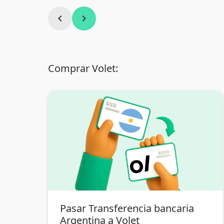
chevron_left
chevron_right
Comprar Volet:
Pasar Transferencia bancaria
Argentina a Volet