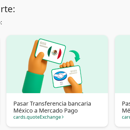
rte:
:
Pasar Transferencia bancaria
Pa
México a Mercado Pago
Mé
cards.quoteExchange
car
arrow_forward_ios