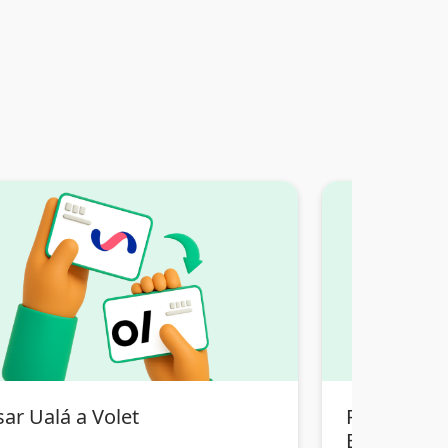
ar Ualá a Volet
Pasar Tran
Bolivia a V