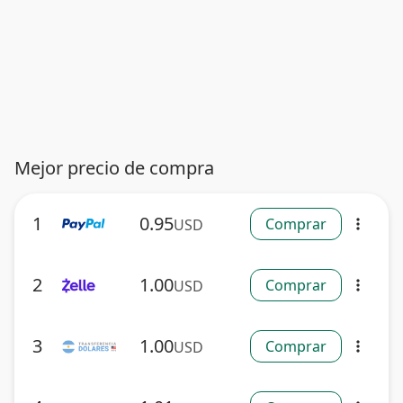
Mejor precio de compra
1
0.95
Comprar
USD
more_vert
2
1.00
Comprar
USD
more_vert
3
1.00
Comprar
USD
more_vert