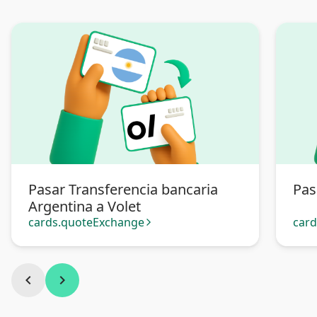
Pasar Transferencia bancaria
Pas
Argentina a Volet
cards.quoteExchange
car
arrow_forward_ios
chevron_left
chevron_right