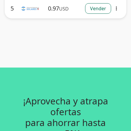
5
0.97
Vender
USD
more_vert
¡Aprovecha y atrapa
ofertas
para ahorrar hasta