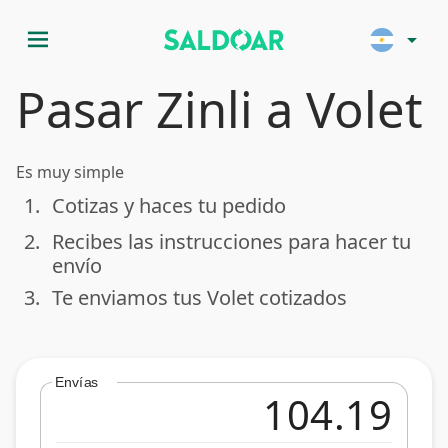
menu
arrow_drop_down
Pasar Zinli a Volet
Es muy simple
1.
Cotizas y haces tu pedido
done
2.
Recibes las instrucciones para hacer tu
done
envío
3.
Te enviamos tus Volet cotizados
done
Envías