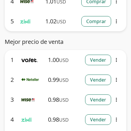
4
1.01
Comprar
USD
more_vert
5
1.02
Comprar
USD
more_vert
Mejor precio de venta
1
1.00
Vender
USD
more_vert
2
0.99
Vender
USD
more_vert
3
0.98
Vender
USD
more_vert
4
0.98
Vender
USD
more_vert