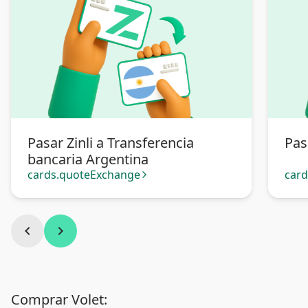
Pasar Zinli a Transferencia
Pas
bancaria Argentina
cards.quoteExchange
car
arrow_forward_ios
chevron_left
chevron_right
Comprar Volet: