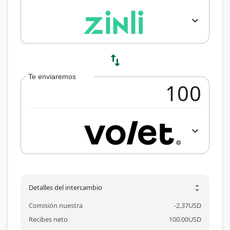
expand_more
swap_vert
Te enviaremos
expand_more
Detalles del intercambio
unfold_more
Comisión nuestra
-
2.37
USD
Recibes neto
100.00
USD