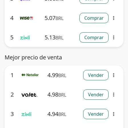
4
5.07
Comprar
BRL
more_vert
5
5.13
Comprar
BRL
more_vert
Mejor precio de venta
1
4.99
Vender
BRL
more_vert
2
4.98
Vender
BRL
more_vert
3
4.94
Vender
BRL
more_vert