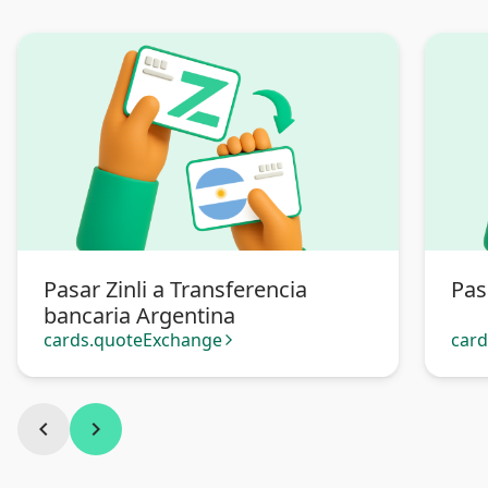
Pasar Zinli a Transferencia
Pas
bancaria Argentina
cards.quoteExchange
car
arrow_forward_ios
chevron_left
chevron_right