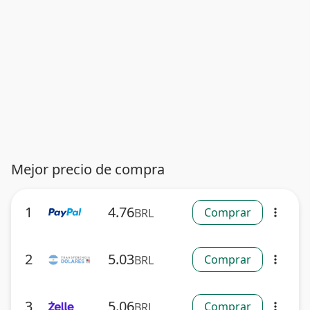
Mejor precio de compra
1
4.76
Comprar
BRL
more_vert
2
5.03
Comprar
BRL
more_vert
3
5.06
Comprar
BRL
more_vert