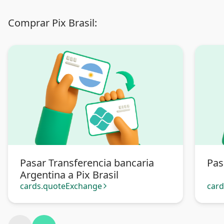
Comprar Pix Brasil:
Pasar Transferencia bancaria
Pas
Argentina a Pix Brasil
cards.quoteExchange
car
arrow_forward_ios