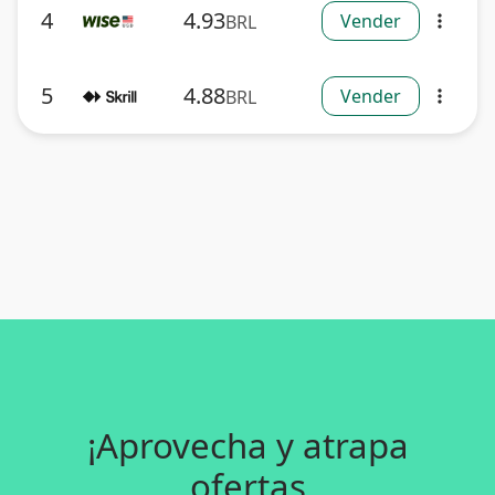
4
4.93
Vender
BRL
more_vert
5
4.88
Vender
BRL
more_vert
¡Aprovecha y atrapa
ofertas