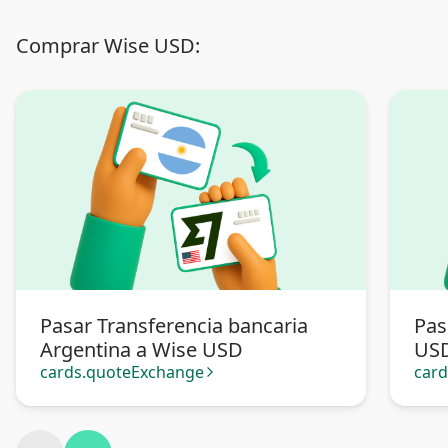
Comprar Wise USD:
Pasar Transferencia bancaria
Pas
Argentina a Wise USD
US
cards.quoteExchange
car
arrow_forward_ios