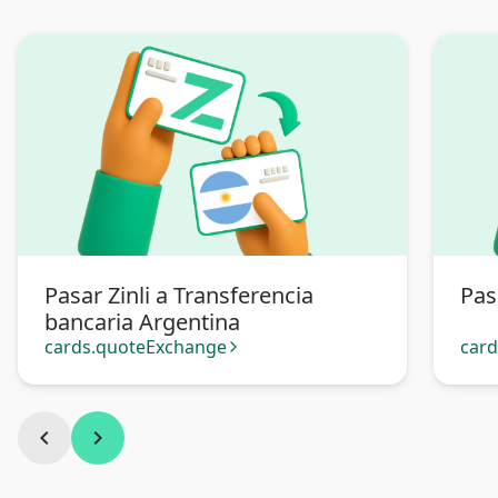
Pasar Zinli a Transferencia
Pas
bancaria Argentina
cards.quoteExchange
car
arrow_forward_ios
chevron_left
chevron_right