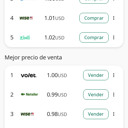
4
1.01
Comprar
USD
more_vert
5
1.02
Comprar
USD
more_vert
Mejor precio de venta
1
1.00
Vender
USD
more_vert
2
0.99
Vender
USD
more_vert
3
0.98
Vender
USD
more_vert