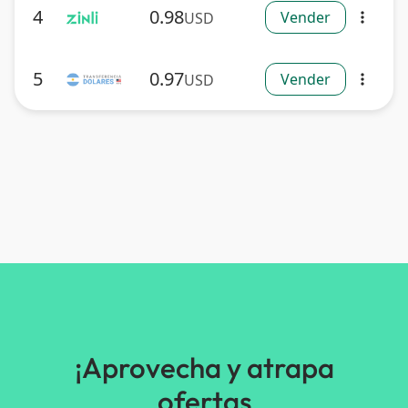
4
0.98
Vender
USD
more_vert
5
0.97
Vender
USD
more_vert
¡Aprovecha y atrapa
ofertas