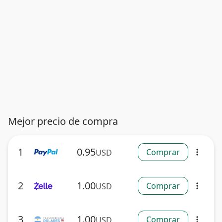
Mejor precio de compra
1
0.95
Comprar
USD
more_vert
2
1.00
Comprar
USD
more_vert
3
1.00
Comprar
USD
more_vert