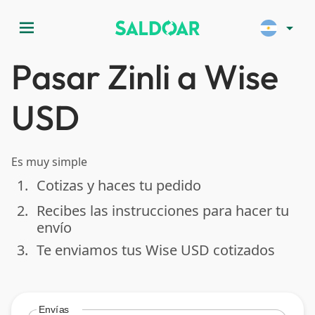
menu
arrow_drop_down
Pasar Zinli a Wise
USD
Es muy simple
1.
Cotizas y haces tu pedido
done
2.
Recibes las instrucciones para hacer tu
done
envío
3.
Te enviamos tus Wise USD cotizados
done
Envías