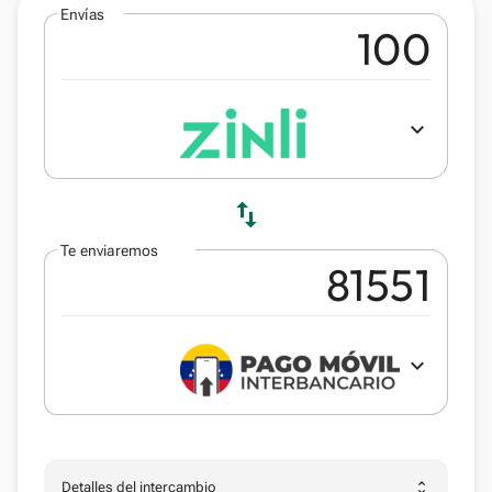
Envías
expand_more
swap_vert
Te enviaremos
expand_more
unfold_more
Detalles del intercambio