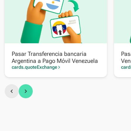
Pasar Transferencia bancaria
Pas
Argentina a Pago Móvil Venezuela
Ven
cards.quoteExchange
card
arrow_forward_ios
chevron_left
chevron_right