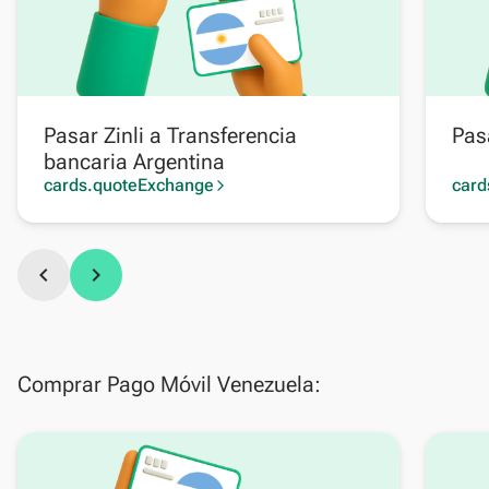
Pasar Zinli a Transferencia
Pas
bancaria Argentina
cards.quoteExchange
card
arrow_forward_ios
chevron_left
chevron_right
Comprar Pago Móvil Venezuela: