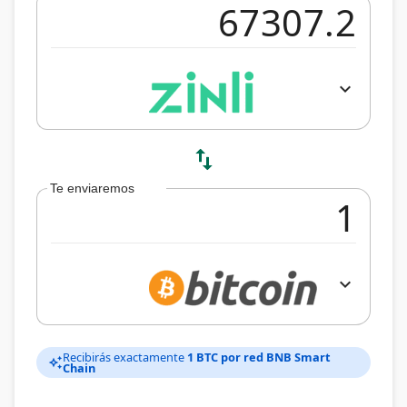
expand_more
swap_vert
Te enviaremos
expand_more
Recibirás exactamente
1 BTC por red BNB Smart
auto_awesome
Chain