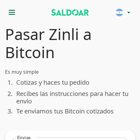
menu
arrow_drop_down
Pasar Zinli a
Bitcoin
Es muy simple
1.
Cotizas y haces tu pedido
done
2.
Recibes las instrucciones para hacer tu
done
envío
3.
Te enviamos tus Bitcoin cotizados
done
Envías