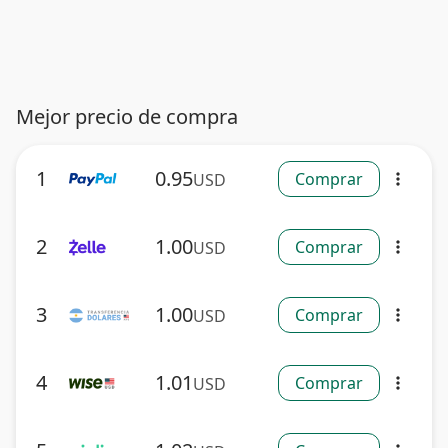
Mejor precio de compra
1
0.95
Comprar
USD
more_vert
2
1.00
Comprar
USD
more_vert
3
1.00
Comprar
USD
more_vert
4
1.01
Comprar
USD
more_vert