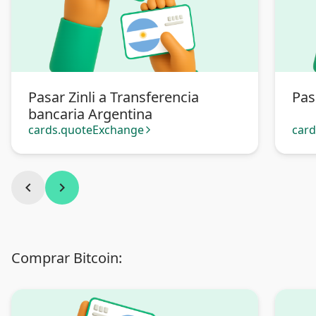
Pasar Zinli a Transferencia
Pas
bancaria Argentina
cards.quoteExchange
car
arrow_forward_ios
chevron_left
chevron_right
Comprar Bitcoin: