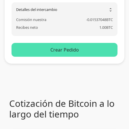
Detalles del intercambio
unfold_more
Comisión nuestra
-
0.01537048
BTC
Recibes neto
1.00
BTC
Crear Pedido
Cotización de Bitcoin a lo
largo del tiempo