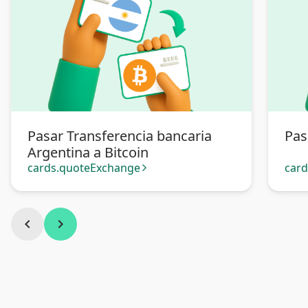
Pasar Transferencia bancaria
Pas
Argentina a Bitcoin
cards.quoteExchange
car
arrow_forward_ios
chevron_left
chevron_right