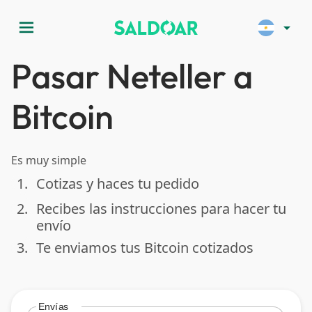
menu
arrow_drop_down
Pasar Neteller a
Bitcoin
Es muy simple
1.
Cotizas y haces tu pedido
done
2.
Recibes las instrucciones para hacer tu
done
envío
3.
Te enviamos tus Bitcoin cotizados
done
Envías