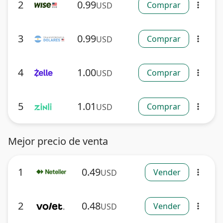
2
0.99
Comprar
USD
more_vert
3
0.99
Comprar
USD
more_vert
4
1.00
Comprar
USD
more_vert
5
1.01
Comprar
USD
more_vert
Mejor precio de venta
1
0.49
Vender
USD
more_vert
2
0.48
Vender
USD
more_vert