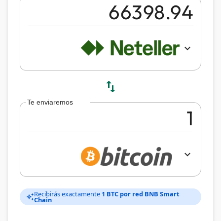
expand_more
swap_vert
Te enviaremos
expand_more
Recibirás exactamente
1 BTC por red BNB Smart
auto_awesome
Chain