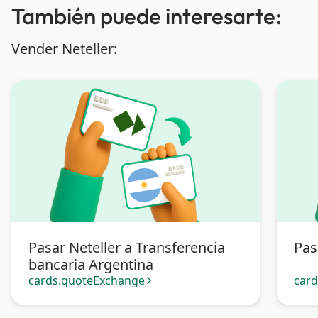
También puede interesarte:
Vender Neteller:
Pasar Neteller a Transferencia
Pas
bancaria Argentina
cards.quoteExchange
car
arrow_forward_ios