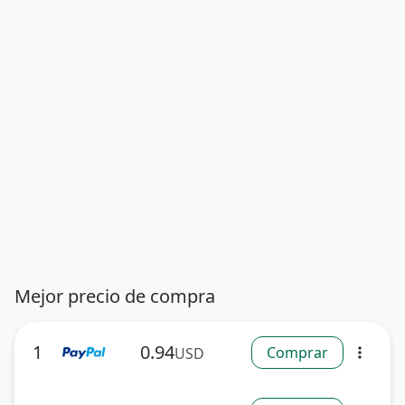
Mejor precio de compra
1
0.94
Comprar
USD
more_vert