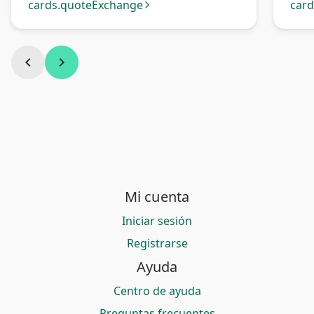
cards.quoteExchange
car
arrow_forward_ios
chevron_left
chevron_right
Mi cuenta
Iniciar sesión
Registrarse
Ayuda
Centro de ayuda
Preguntas frecuentes