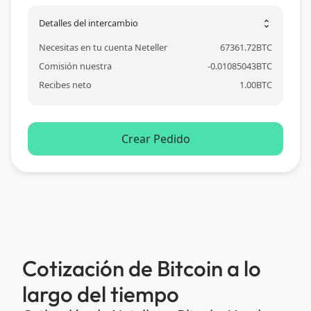
Detalles del intercambio
unfold_more
Necesitas en tu cuenta Neteller
67361.72
BTC
Comisión nuestra
-
0.01085043
BTC
Recibes neto
1.00
BTC
Crear Pedido
Cotización de Bitcoin a lo
largo del tiempo