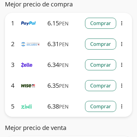
Mejor precio de compra
1
6.15
Comprar
PEN
more_vert
2
6.31
Comprar
PEN
more_vert
3
6.34
Comprar
PEN
more_vert
4
6.35
Comprar
PEN
more_vert
5
6.38
Comprar
PEN
more_vert
Mejor precio de venta