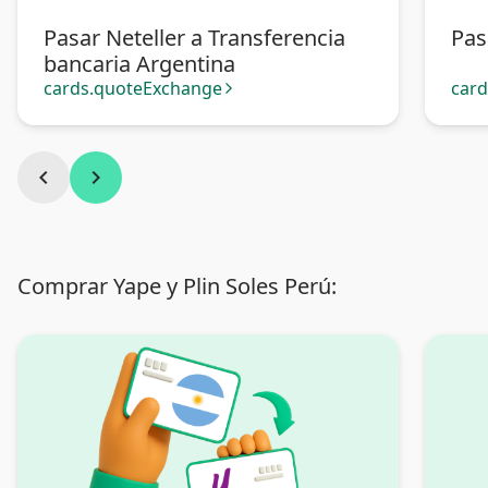
Pasar Neteller a Transferencia
Pas
bancaria Argentina
cards.quoteExchange
car
arrow_forward_ios
chevron_left
chevron_right
Comprar Yape y Plin Soles Perú: