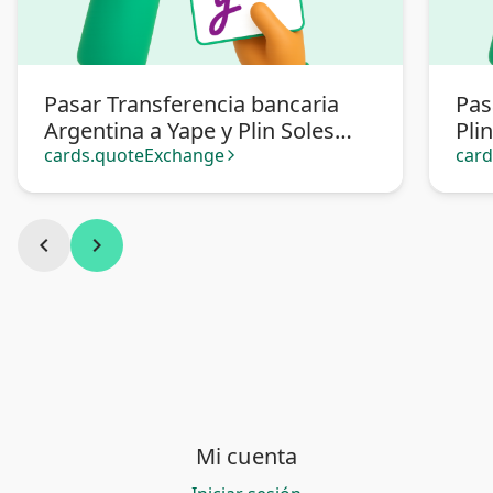
Pasar Transferencia bancaria
Pas
Argentina a Yape y Plin Soles
Pli
Perú
cards.quoteExchange
car
arrow_forward_ios
chevron_left
chevron_right
Mi cuenta