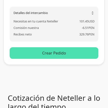
Detalles del intercambio
unfold_more
Necesitas en tu cuenta Neteller
101.45
USD
Comisión nuestra
-
6.51
PEN
Recibes neto
329.76
PEN
Crear Pedido
Cotización de Neteller a lo
largo del tiempo