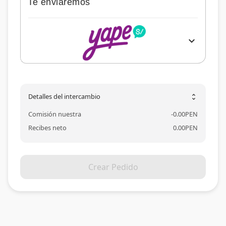
Te enviaremos
expand_more
Detalles del intercambio
unfold_more
Comisión nuestra
-
0.00
PEN
Recibes neto
0.00
PEN
Crear Pedido