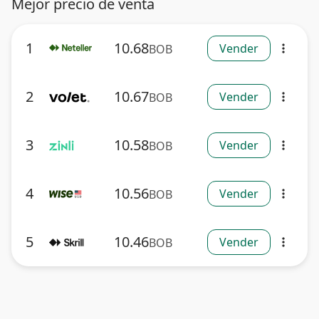
Mejor precio de venta
1
10.68
Vender
BOB
more_vert
2
10.67
Vender
BOB
more_vert
3
10.58
Vender
BOB
more_vert
4
10.56
Vender
BOB
more_vert
5
10.46
Vender
BOB
more_vert