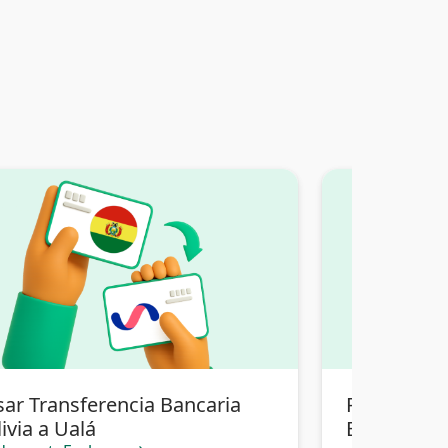
sar Transferencia Bancaria
Pasar Tran
ivia a Ualá
Bolivia a Pi