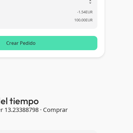
unfold_more
-
1.54
EUR
100.00
EUR
Crear Pedido
del tiempo
der 13.23388798 · Comprar