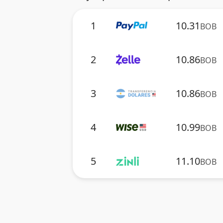
1
10.31
BOB
2
10.86
BOB
3
10.86
BOB
4
10.99
BOB
5
11.10
BOB