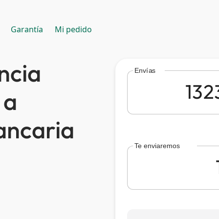
Garantía
Mi pedido
ncia
Envías
 a
ancaria
Te enviaremos