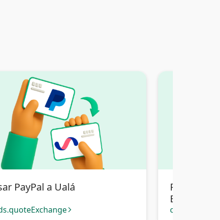
sar PayPal a Ualá
Pasar PayP
Bancaria Bo
ds.quoteExchange
cards.quote
arrow_forward_ios