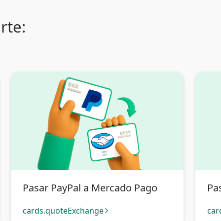
rte:
Pasar PayPal a Mercado Pago
Pa
cards.quoteExchange
car
arrow_forward_ios