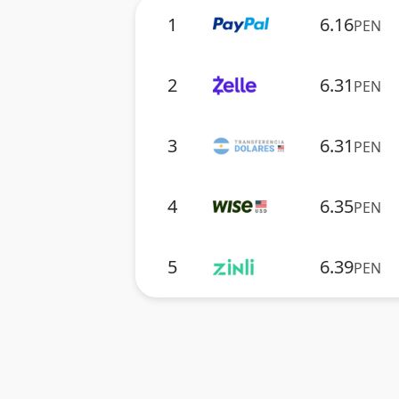
1
6.16
PEN
2
6.31
PEN
3
6.31
PEN
4
6.35
PEN
5
6.39
PEN