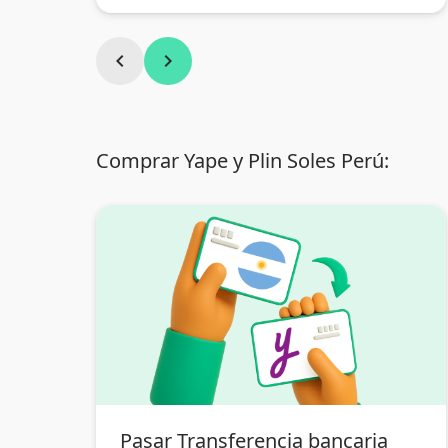
chevron_left
chevron_right
Comprar Yape y Plin Soles Perú:
Pasar Transferencia bancaria