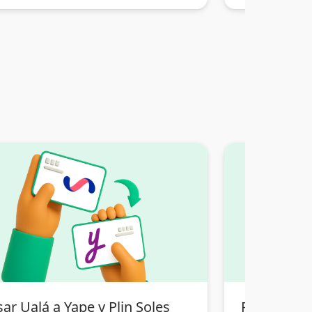
ar Ualá a Yape y Plin Soles
Pasar Tran