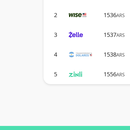
2
1536
ARS
3
1537
ARS
4
1538
ARS
5
1556
ARS