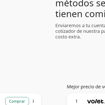
métodos se
tienen comi
Enviaremos a tu cuenta
cotizador de nuestra p
costo extra.
Mejor precio de v
1
Comprar
more_vert