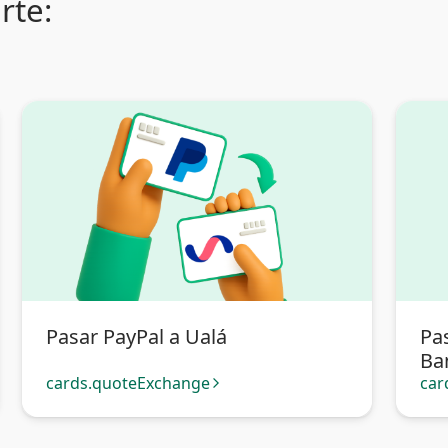
rte:
Pasar PayPal a Ualá
Pa
Ban
cards.quoteExchange
car
arrow_forward_ios