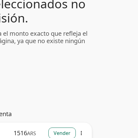
leccionados no
sión.
 el monto exacto que refleja el
ágina, ya que no existe ningún
enta
1516
Vender
ARS
more_vert