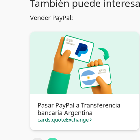
También puede interesa
Vender PayPal:
Pasar PayPal a Transferencia
bancaria Argentina
cards.quoteExchange
arrow_forward_ios