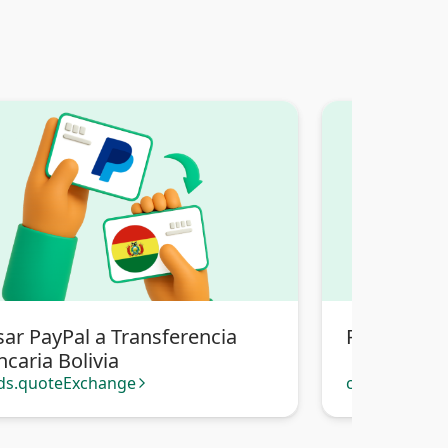
sar PayPal a Transferencia
Pasar PayPa
caria Bolivia
ds.quoteExchange
cards.quote
arrow_forward_ios