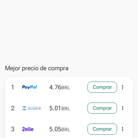
Mejor precio de compra
1
4.76
Comprar
more_vert
BRL
2
5.01
Comprar
more_vert
BRL
3
5.05
Comprar
more_vert
BRL