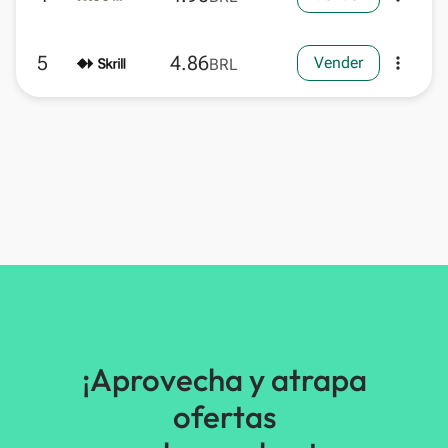
5
4.86
Vender
more_vert
BRL
¡Aprovecha y atrapa
ofertas