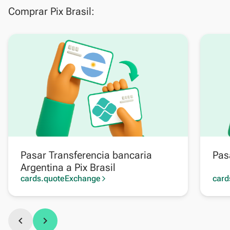
Comprar Pix Brasil:
Pasar Transferencia bancaria
Pas
Argentina a Pix Brasil
cards.quoteExchange
card
arrow_forward_ios
chevron_left
chevron_right