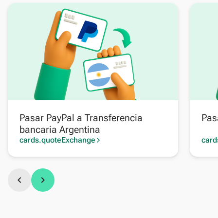
Pasar PayPal a Transferencia
Pas
bancaria Argentina
cards.quoteExchange
card
arrow_forward_ios
chevron_left
chevron_right