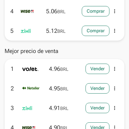
4
5.06
Comprar
more_vert
BRL
5
5.12
Comprar
more_vert
BRL
Mejor precio de venta
1
4.96
Vender
more_vert
BRL
2
4.95
Vender
more_vert
BRL
3
4.91
Vender
more_vert
BRL
4
4.90
Vender
more_vert
BRL