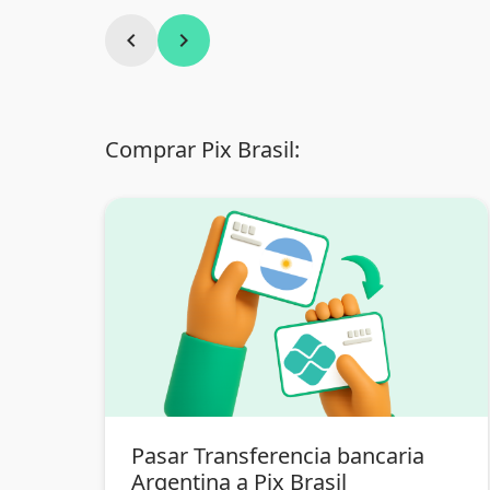
chevron_left
chevron_right
Comprar Pix Brasil:
Pasar Transferencia bancaria
Argentina a Pix Brasil