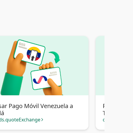
sar Pago Móvil Venezuela a
Pasar Pago
lá
Transferenc
ds.quoteExchange
cards.quote
arrow_forward_ios