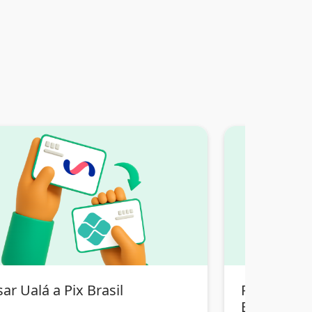
ar Ualá a Pix Brasil
Pasar Tran
Bolivia a Pi