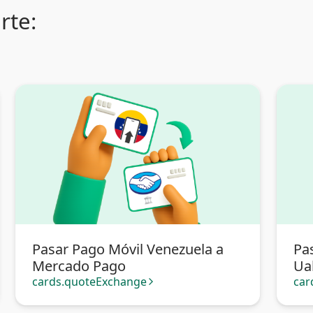
rte:
Pasar Pago Móvil Venezuela a
Pa
Mercado Pago
Ua
cards.quoteExchange
car
arrow_forward_ios