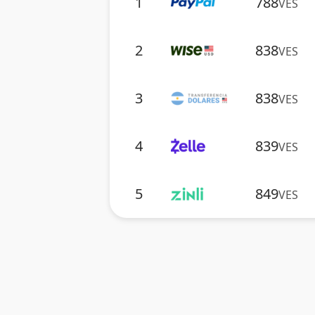
1
788
VES
2
838
VES
3
838
VES
4
839
VES
5
849
VES