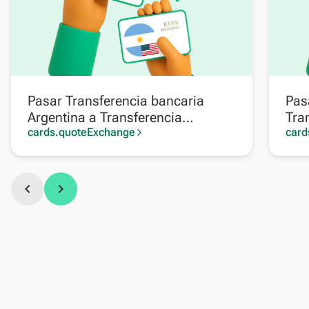
Pasar Transferencia bancaria
Pas
Argentina a Transferencia
Tra
bancaria Argentina en dólares
cards.quoteExchange
en 
card
arrow_forward_ios
chevron_left
chevron_right