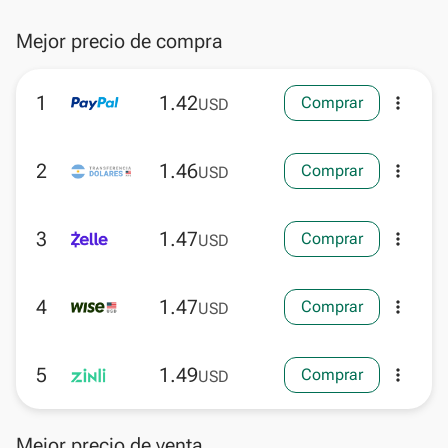
Mejor precio de compra
1
1.42
Comprar
more_vert
USD
2
1.46
Comprar
more_vert
USD
3
1.47
Comprar
more_vert
USD
4
1.47
Comprar
more_vert
USD
5
1.49
Comprar
more_vert
USD
Mejor precio de venta