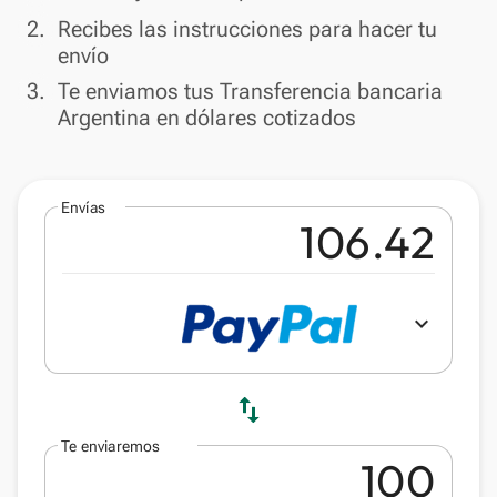
done
2.
Recibes las instrucciones para hacer tu
envío
done
3.
Te enviamos tus Transferencia bancaria
Argentina en dólares cotizados
Envías
expand_more
swap_vert
Te enviaremos