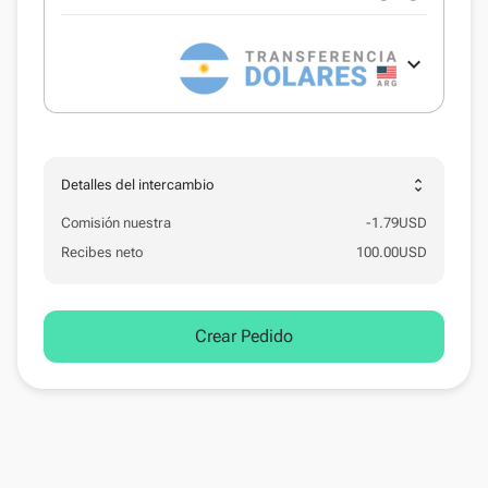
expand_more
unfold_more
Detalles del intercambio
Comisión nuestra
-
1.79
USD
Recibes neto
100.00
USD
Crear Pedido