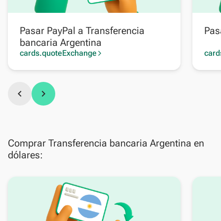
Pasar PayPal a Transferencia
Pas
bancaria Argentina
cards.quoteExchange
card
arrow_forward_ios
chevron_left
chevron_right
Comprar Transferencia bancaria Argentina en
dólares: