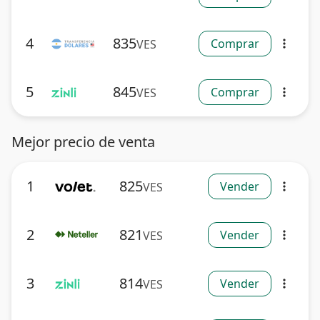
4
835
Comprar
VES
more_vert
5
845
Comprar
VES
more_vert
Mejor precio de venta
1
825
Vender
VES
more_vert
2
821
Vender
VES
more_vert
3
814
Vender
VES
more_vert