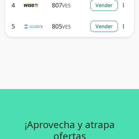
4
807
Vender
VES
more_vert
5
805
Vender
VES
more_vert
¡Aprovecha y atrapa
ofertas