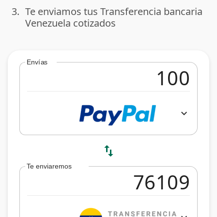
3.
Te enviamos tus Transferencia bancaria
done
Venezuela cotizados
Envías
expand_more
swap_vert
Te enviaremos