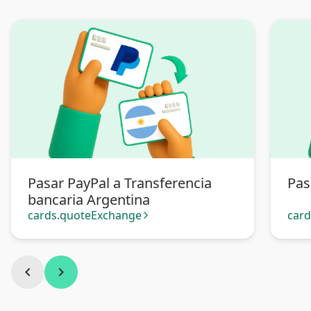
Pasar PayPal a Transferencia
Pas
bancaria Argentina
cards.quoteExchange
car
arrow_forward_ios
chevron_left
chevron_right