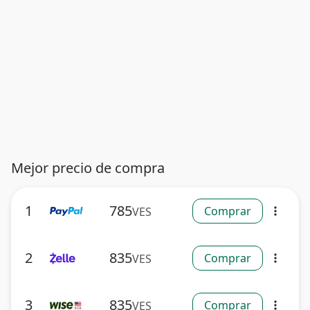
Mejor precio de compra
1
785
Comprar
VES
more_vert
2
835
Comprar
VES
more_vert
3
835
Comprar
VES
more_vert