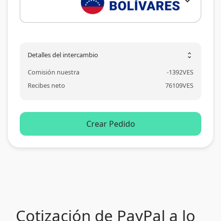
expand_more
Detalles del intercambio
unfold_more
Comisión nuestra
-
1392
VES
Recibes neto
76109
VES
Crear Pedido
Cotización de PayPal a lo