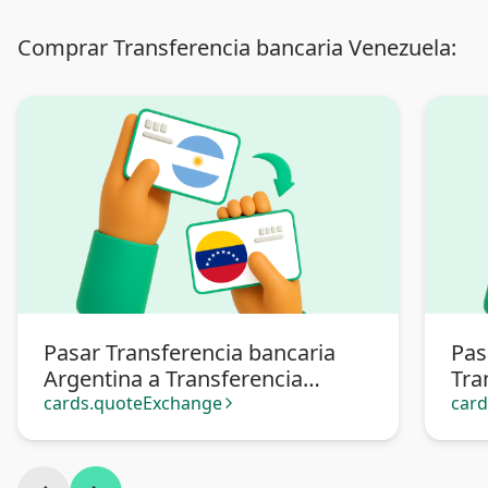
Comprar Transferencia bancaria Venezuela:
Pasar Transferencia bancaria
Pas
Argentina a Transferencia
Tra
bancaria Venezuela
Ven
cards.quoteExchange
car
arrow_forward_ios