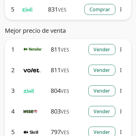
5
831
Comprar
VES
more_vert
Mejor precio de venta
1
811
Vender
VES
more_vert
2
811
Vender
VES
more_vert
3
804
Vender
VES
more_vert
4
803
Vender
VES
more_vert
5
797
Vender
VES
more_vert