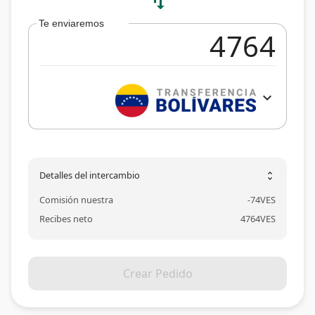
swap_vert
Te enviaremos
expand_more
Detalles del intercambio
unfold_more
Comisión nuestra
-
74
VES
Recibes neto
4764
VES
Crear Pedido