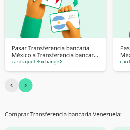
Pasar Transferencia bancaria
Pas
México a Transferencia bancaria
Méx
Argentina
cards.quoteExchange
car
arrow_forward_ios
chevron_left
chevron_right
Comprar Transferencia bancaria Venezuela: