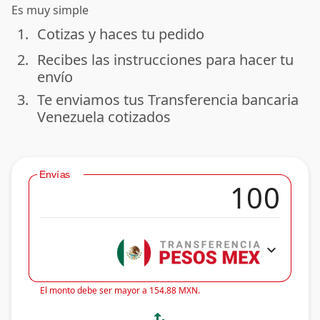
Es muy simple
1.
Cotizas y haces tu pedido
done
2.
Recibes las instrucciones para hacer tu
done
envío
3.
Te enviamos tus Transferencia bancaria
done
Venezuela cotizados
Envías
expand_more
El monto debe ser mayor a 154.88 MXN.