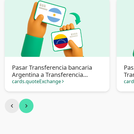
Pasar Transferencia bancaria
Pas
Argentina a Transferencia
Tra
bancaria Venezuela
Ven
cards.quoteExchange
car
arrow_forward_ios
chevron_left
chevron_right