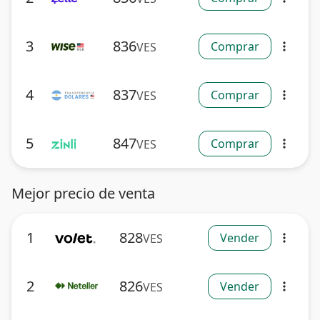
3
836
Comprar
VES
more_vert
4
837
Comprar
VES
more_vert
5
847
Comprar
VES
more_vert
Mejor precio de venta
1
828
Vender
VES
more_vert
2
826
Vender
VES
more_vert