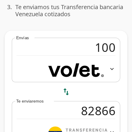
3.
Te enviamos tus Transferencia bancaria
done
Venezuela cotizados
Envías
expand_more
swap_vert
Te enviaremos