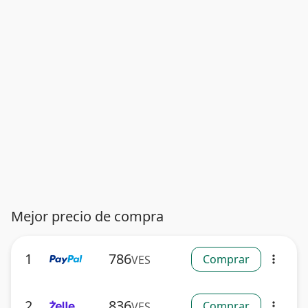
Mejor precio de compra
1
786
Comprar
VES
more_vert
2
836
Comprar
VES
more_vert