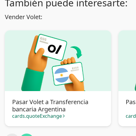
También puede interesarte:
Vender Volet:
Pasar Volet a Transferencia
Pas
bancaria Argentina
cards.quoteExchange
car
arrow_forward_ios