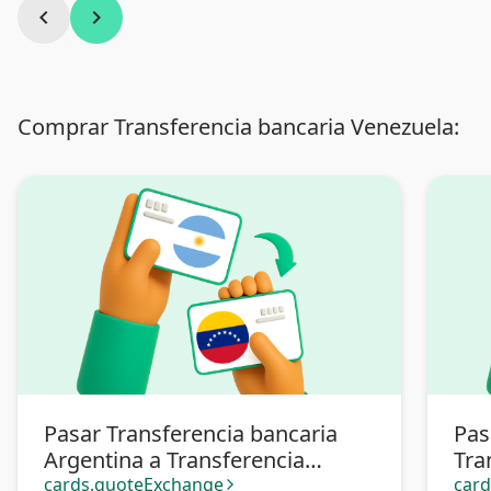
chevron_left
chevron_right
Comprar Transferencia bancaria Venezuela:
Pasar Transferencia bancaria
Pas
Argentina a Transferencia
Tra
bancaria Venezuela
Ven
cards.quoteExchange
car
arrow_forward_ios