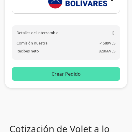
expand_more
Detalles del intercambio
unfold_more
Comisión nuestra
-
1589
VES
Recibes neto
82866
VES
Crear Pedido
Cotización de Volet a lo