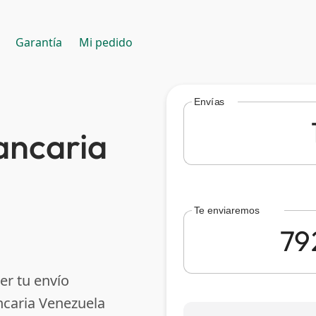
Garantía
Mi pedido
Envías
ancaria
Te enviaremos
er tu envío
ncaria Venezuela