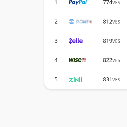
1
774
VES
2
812
VES
3
819
VES
4
822
VES
5
831
VES