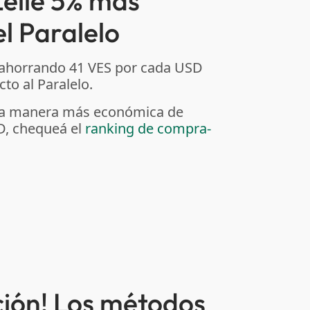
Zelle 5% más
l Paralelo
 ahorrando 41 VES por cada USD
to al Paralelo.
r la manera más económica de
D, chequeá el
ranking de compra-
ción! Los métodos