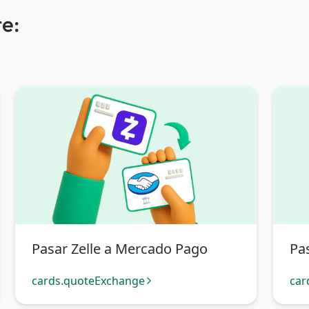
e:
Pasar Zelle a Mercado Pago
Pas
cards.quoteExchange
car
arrow_forward_ios