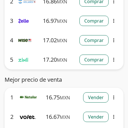
2
16.86
Comprar
MXN
more_vert
3
16.97
Comprar
MXN
more_vert
4
17.02
Comprar
MXN
more_vert
5
17.20
Comprar
MXN
more_vert
Mejor precio de venta
1
16.75
Vender
MXN
more_vert
2
16.67
Vender
MXN
more_vert