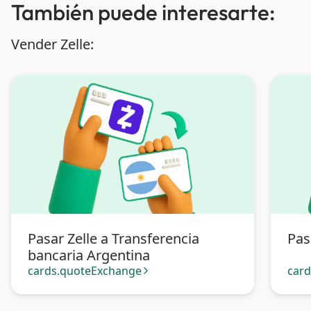
También puede interesarte:
Vender Zelle:
Pasar Zelle a Transferencia
Pas
bancaria Argentina
cards.quoteExchange
car
arrow_forward_ios