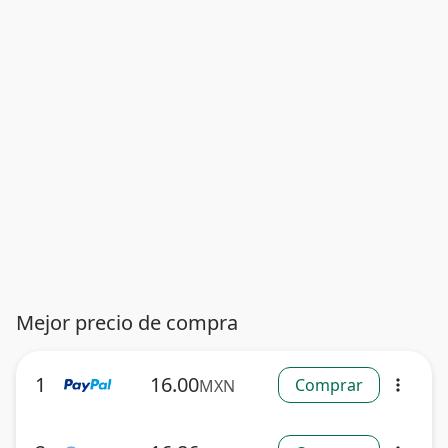
Mejor precio de compra
1
16.00
Comprar
MXN
more_vert