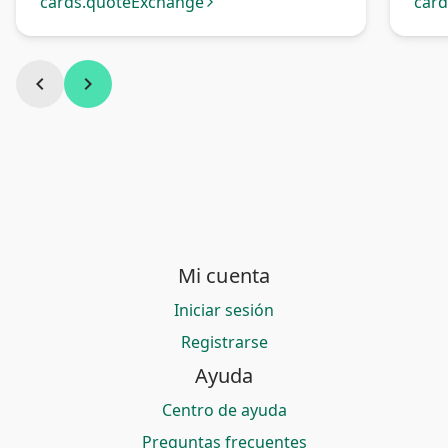
bancaria México
cards.quoteExchange
car
arrow_forward_ios
chevron_left
chevron_right
Mi cuenta
Iniciar sesión
Registrarse
Ayuda
Centro de ayuda
Preguntas frecuentes