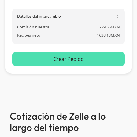
Detalles del intercambio
unfold_more
Comisión nuestra
-
29.56
MXN
Recibes neto
1638.18
MXN
Crear Pedido
Cotización de Zelle a lo
largo del tiempo