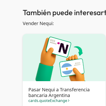
También puede interesart
Vender Nequi:
Pasar Nequi a Transferencia
bancaria Argentina
cards.quoteExchange
arrow_forward_ios