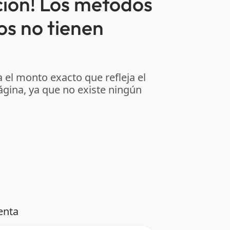
ción! Los métodos
os no tienen
 el monto exacto que refleja el
ágina, ya que no existe ningún
enta