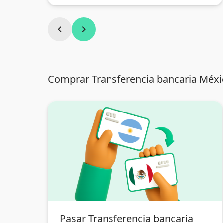
chevron_left
chevron_right
Comprar Transferencia bancaria Méxi
Pasar Transferencia bancaria