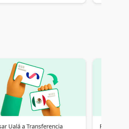
sar Ualá a Transferencia
Pasar Tran