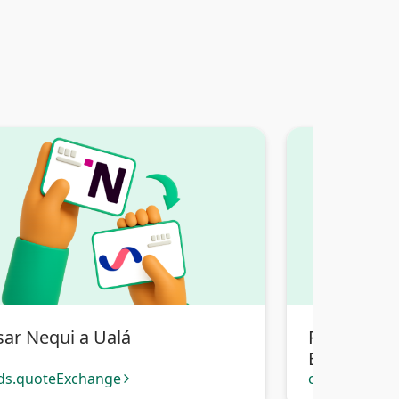
sar Nequi a Ualá
Pasar Nequ
Bancaria Bo
ds.quoteExchange
cards.quote
arrow_forward_ios