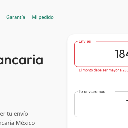
Garantía
Mi pedido
Envías
ancaria
El monto debe ser mayor a 28
Te enviaremos
er tu envío
ncaria México