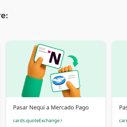
e:
Pasar Nequi a Mercado Pago
Pa
cards.quoteExchange
car
arrow_forward_ios