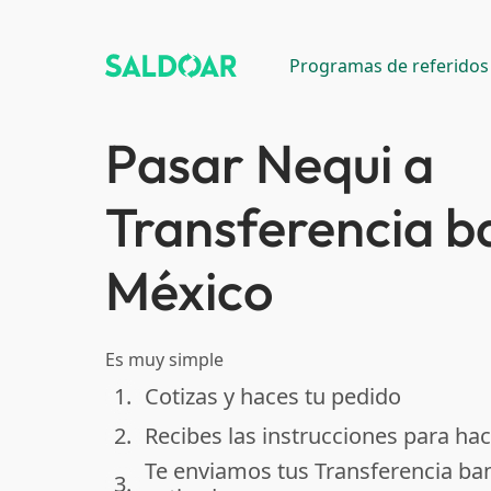
Programas de referidos
Pasar Nequi a
Transferencia b
México
Es muy simple
1.
Cotizas y haces tu pedido
done
2.
Recibes las instrucciones para hac
done
Te enviamos tus Transferencia ba
3.
done