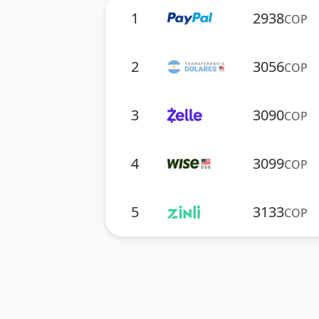
1
2938
COP
2
3056
COP
3
3090
COP
4
3099
COP
5
3133
COP