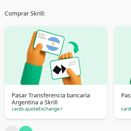
Comprar Skrill:
Pasar Transferencia bancaria
Pas
Argentina a Skrill
cards.quoteExchange
car
arrow_forward_ios