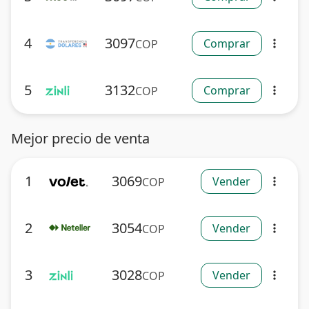
4
3097
Comprar
COP
more_vert
5
3132
Comprar
COP
more_vert
Mejor precio de venta
1
3069
Vender
COP
more_vert
2
3054
Vender
COP
more_vert
3
3028
Vender
COP
more_vert