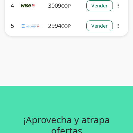
4
3009
Vender
COP
more_vert
5
2994
Vender
COP
more_vert
¡Aprovecha y atrapa
ofertas