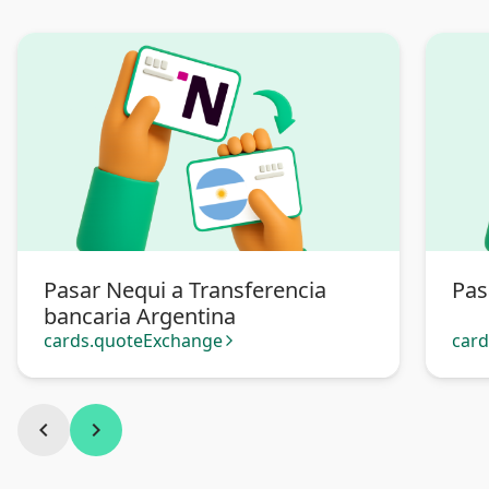
Pasar Nequi a Transferencia
Pas
bancaria Argentina
cards.quoteExchange
car
arrow_forward_ios
chevron_left
chevron_right