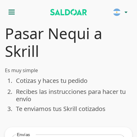
menu
arrow_drop_down
Pasar Nequi a
Skrill
Es muy simple
1.
Cotizas y haces tu pedido
done
2.
Recibes las instrucciones para hacer tu
done
envío
3.
Te enviamos tus Skrill cotizados
done
Envías