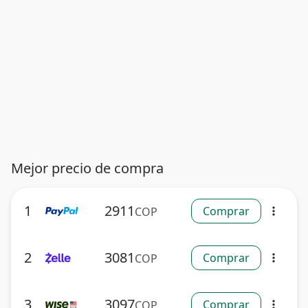
Mejor precio de compra
1
2911
Comprar
COP
more_vert
2
3081
Comprar
COP
more_vert
3
3097
Comprar
COP
more_vert