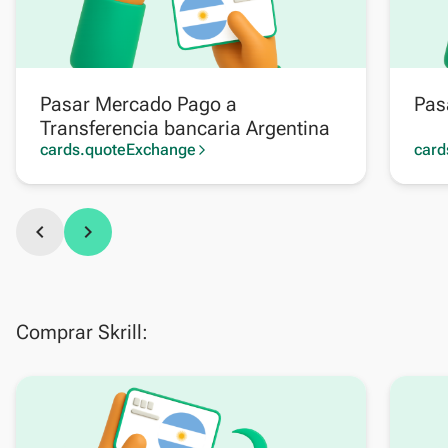
Pasar Mercado Pago a
Pas
Transferencia bancaria Argentina
cards.quoteExchange
card
arrow_forward_ios
chevron_left
chevron_right
Comprar Skrill: