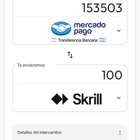
expand_more
swap_vert
Te enviaremos
expand_more
unfold_more
Detalles del intercambio