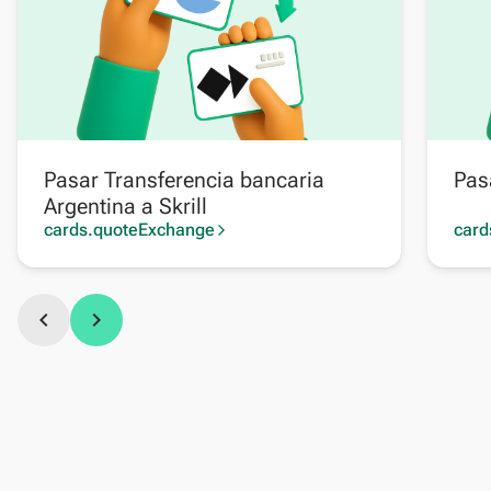
Pasar Transferencia bancaria
Pasa
Argentina a Skrill
cards.quoteExchange
card
arrow_forward_ios
chevron_left
chevron_right