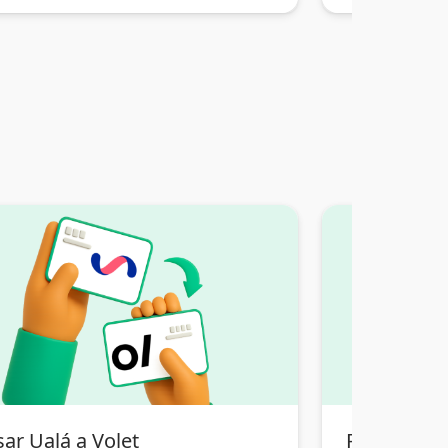
ar Ualá a Volet
Pasar Tran