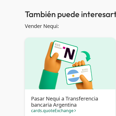
También puede interesart
Vender Nequi:
Pasar Nequi a Transferencia
bancaria Argentina
cards.quoteExchange
arrow_forward_ios