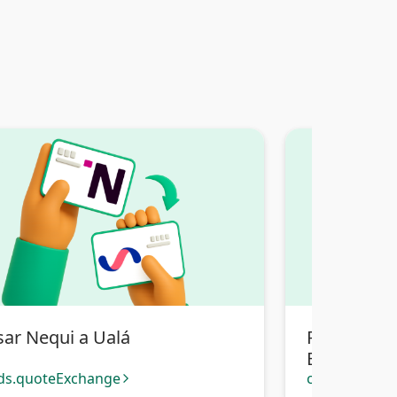
sar Nequi a Ualá
Pasar Nequ
Bancaria Bo
ds.quoteExchange
cards.quote
arrow_forward_ios