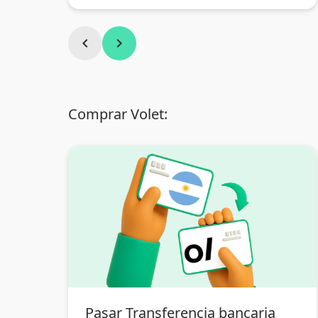
chevron_left
chevron_right
Comprar Volet:
Pasar Transferencia bancaria