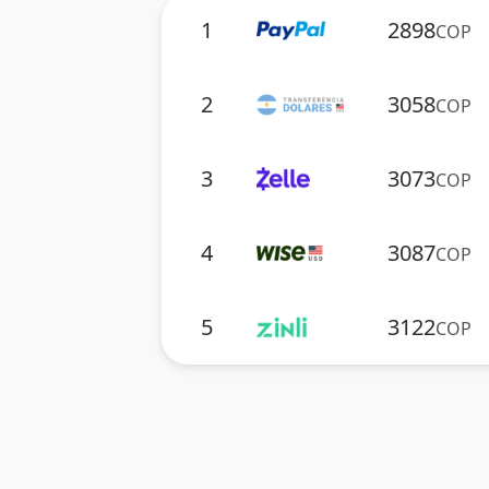
1
2898
COP
2
3058
COP
3
3073
COP
4
3087
COP
5
3122
COP