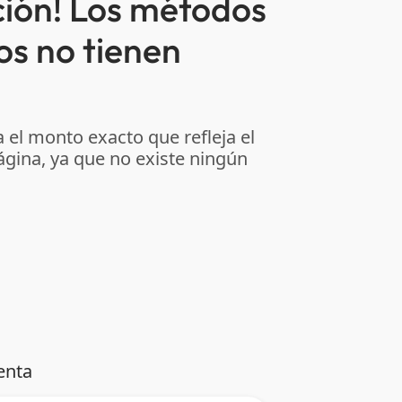
ción! Los métodos
os no tienen
 el monto exacto que refleja el
ágina, ya que no existe ningún
enta