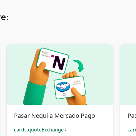
e:
Pasar Nequi a Mercado Pago
Pa
cards.quoteExchange
car
arrow_forward_ios