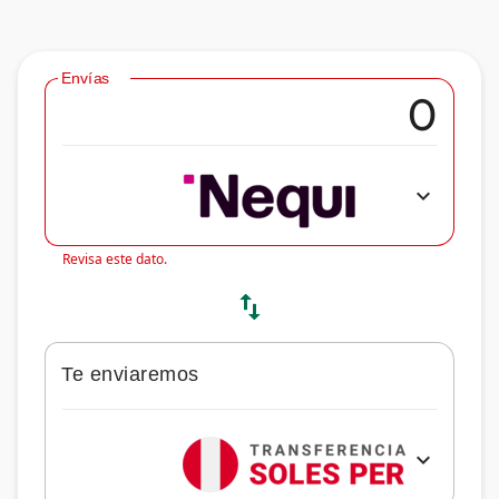
Envías
expand_more
Revisa este dato.
swap_vert
Te enviaremos
expand_more