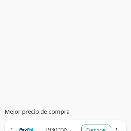
Mejor precio de compra
1
2930
Comprar
COP
more_vert