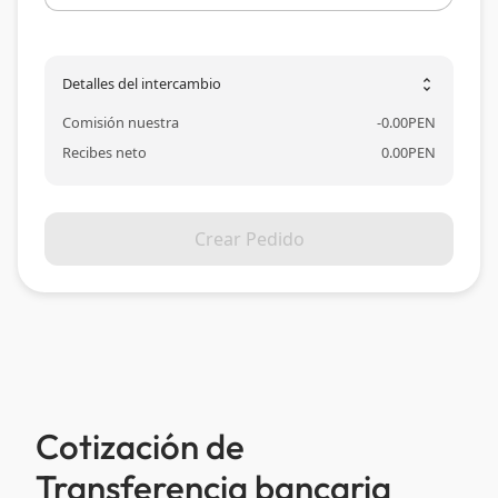
Detalles del intercambio
unfold_more
Comisión nuestra
-
0.00
PEN
Recibes neto
0.00
PEN
Crear Pedido
Cotización de
Transferencia bancaria