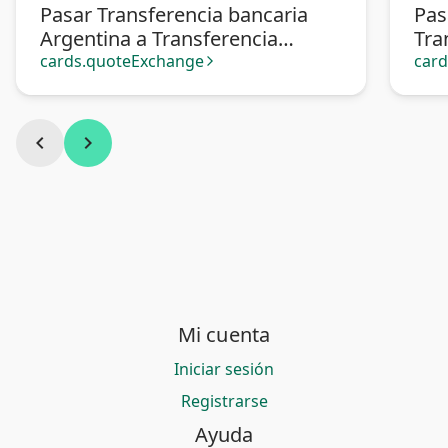
Pasar Transferencia bancaria
Pas
Argentina a Transferencia
Tra
bancaria Perú
cards.quoteExchange
car
arrow_forward_ios
chevron_left
chevron_right
Mi cuenta
Iniciar sesión
Registrarse
Ayuda