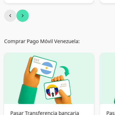
chevron_left
chevron_right
Comprar Pago Móvil Venezuela:
Pasar Transferencia bancaria
Pas