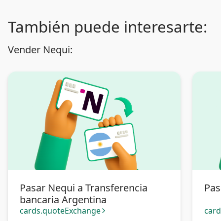
También puede interesarte:
Vender Nequi:
Pasar Nequi a Transferencia
Pas
bancaria Argentina
cards.quoteExchange
car
arrow_forward_ios