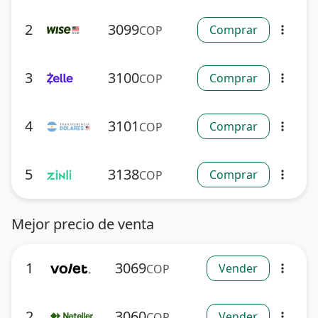
2
3099
Comprar
COP
more_vert
3
3100
Comprar
COP
more_vert
4
3101
Comprar
COP
more_vert
5
3138
Comprar
COP
more_vert
Mejor precio de venta
1
3069
Vender
COP
more_vert
2
3060
Vender
COP
more_vert