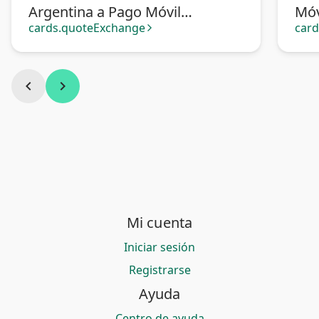
Argentina a Pago Móvil
Móv
Venezuela
cards.quoteExchange
car
arrow_forward_ios
chevron_left
chevron_right
Mi cuenta
Iniciar sesión
Registrarse
Ayuda
Centro de ayuda