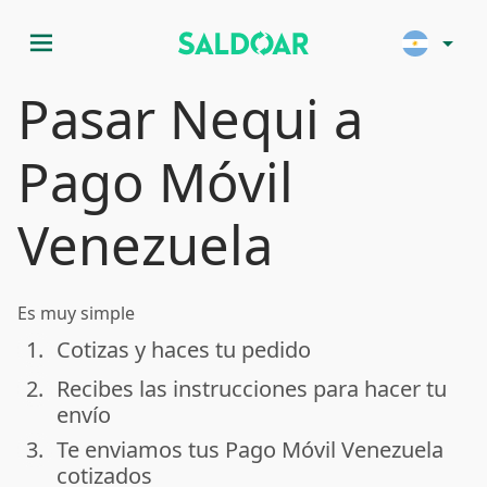
menu
arrow_drop_down
Pasar Nequi a
Pago Móvil
Venezuela
Es muy simple
1.
Cotizas y haces tu pedido
done
2.
Recibes las instrucciones para hacer tu
done
envío
3.
Te enviamos tus Pago Móvil Venezuela
done
cotizados