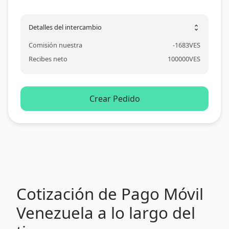
Detalles del intercambio
unfold_more
Comisión nuestra
-
1683
VES
Recibes neto
100000
VES
Crear Pedido
Cotización de Pago Móvil
Venezuela a lo largo del