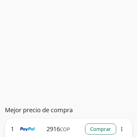
Mejor precio de compra
1
2916
Comprar
COP
more_vert