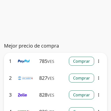
Mejor precio de compra
1
785
Comprar
VES
more_vert
2
827
Comprar
VES
more_vert
3
828
Comprar
VES
more_vert