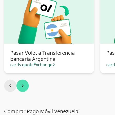
Pasar Volet a Transferencia
Pas
bancaria Argentina
cards.quoteExchange
car
arrow_forward_ios
chevron_left
chevron_right
Comprar Pago Móvil Venezuela: