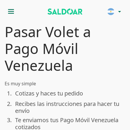
menu
arrow_drop_down
Pasar Volet a
Pago Móvil
Venezuela
Es muy simple
1.
Cotizas y haces tu pedido
done
2.
Recibes las instrucciones para hacer tu
done
envío
3.
Te enviamos tus Pago Móvil Venezuela
done
cotizados