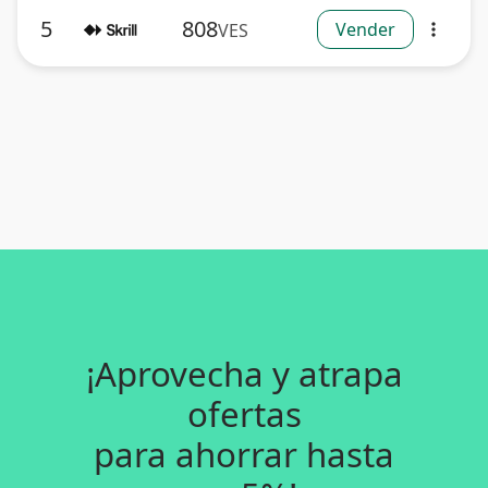
5
808
Vender
VES
more_vert
¡Aprovecha y atrapa
ofertas
para ahorrar hasta