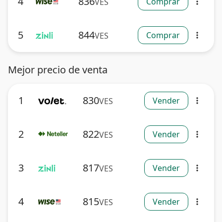
4
836
Comprar
VES
more_vert
5
844
Comprar
VES
more_vert
Mejor precio de venta
1
830
Vender
VES
more_vert
2
822
Vender
VES
more_vert
3
817
Vender
VES
more_vert
4
815
Vender
VES
more_vert