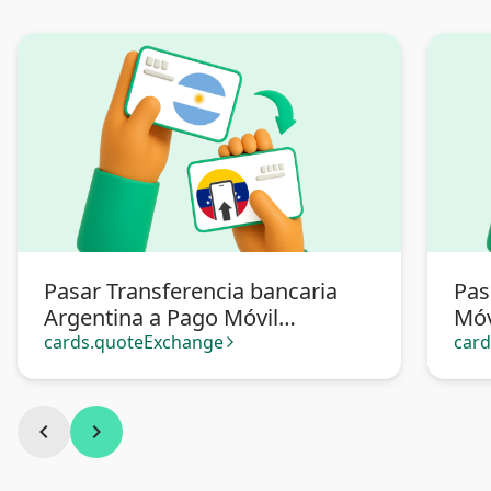
Pasar Transferencia bancaria
Pas
Argentina a Pago Móvil
Móv
Venezuela
cards.quoteExchange
car
arrow_forward_ios
chevron_left
chevron_right