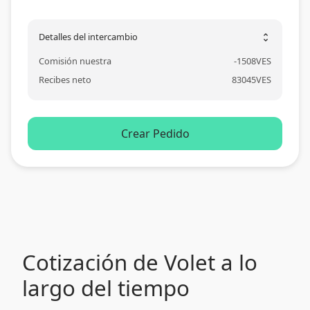
Detalles del intercambio
unfold_more
Comisión nuestra
-
1508
VES
Recibes neto
83045
VES
Crear Pedido
Cotización de Volet a lo
largo del tiempo