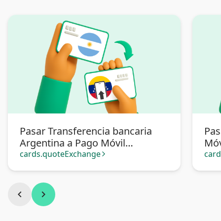
Pasar Transferencia bancaria
Pas
Argentina a Pago Móvil
Móv
Venezuela
cards.quoteExchange
car
arrow_forward_ios
chevron_left
chevron_right