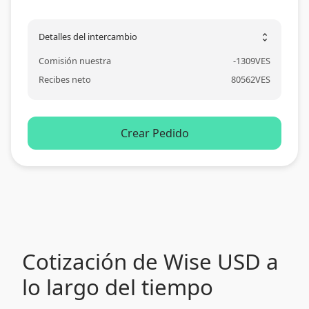
Detalles del intercambio
unfold_more
Comisión nuestra
-
1309
VES
Recibes neto
80562
VES
Crear Pedido
Cotización de Wise USD a
lo largo del tiempo