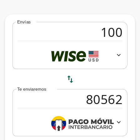
Envías
expand_more
swap_vert
Te enviaremos
expand_more