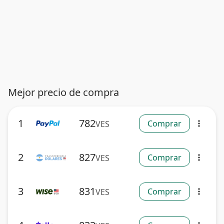
Mejor precio de compra
1
782
Comprar
VES
more_vert
2
827
Comprar
VES
more_vert
3
831
Comprar
VES
more_vert