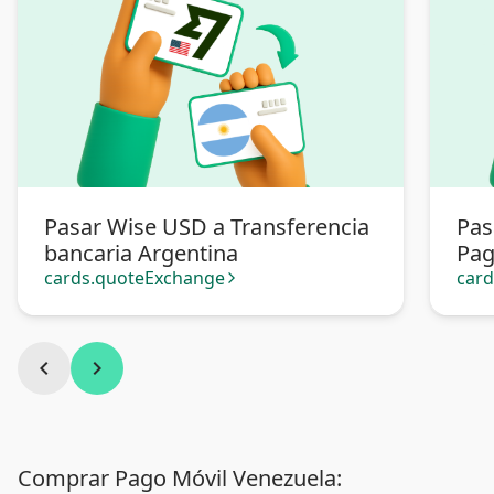
Pasar Wise USD a Transferencia
Pas
bancaria Argentina
Pa
cards.quoteExchange
car
arrow_forward_ios
chevron_left
chevron_right
Comprar Pago Móvil Venezuela: