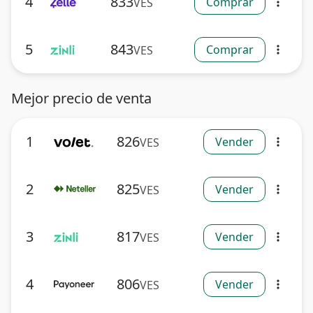
4
833
Comprar
VES
more_vert
5
843
Comprar
VES
more_vert
Mejor precio de venta
1
826
Vender
VES
more_vert
2
825
Vender
VES
more_vert
3
817
Vender
VES
more_vert
4
806
Vender
VES
more_vert