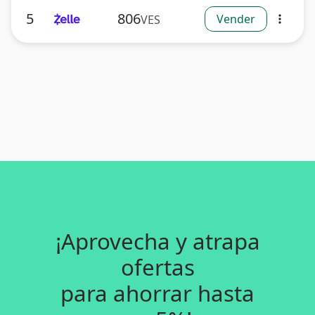
5
806
Vender
VES
more_vert
¡Aprovecha y atrapa
ofertas
para ahorrar hasta