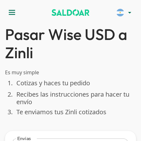
menu
arrow_drop_down
Pasar Wise USD a
Zinli
Es muy simple
1.
Cotizas y haces tu pedido
done
2.
Recibes las instrucciones para hacer tu
done
envío
3.
Te enviamos tus Zinli cotizados
done
Envías