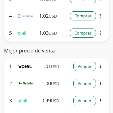
4
1.02
Comprar
USD
more_vert
5
1.03
Comprar
USD
more_vert
Mejor precio de venta
1
1.01
Vender
USD
more_vert
2
1.00
Vender
USD
more_vert
3
0.99
Vender
USD
more_vert