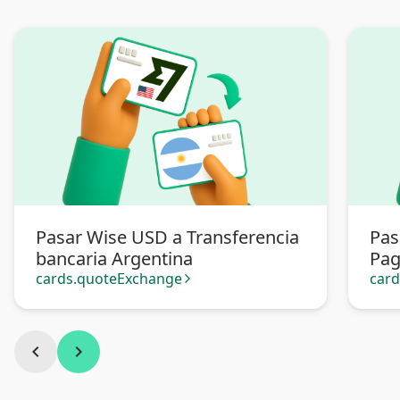
Pasar Wise USD a Transferencia
Pas
bancaria Argentina
Pa
cards.quoteExchange
car
arrow_forward_ios
chevron_left
chevron_right