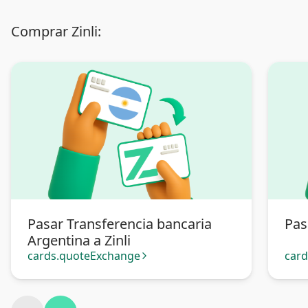
Comprar Zinli:
Pasar Transferencia bancaria
Pas
Argentina a Zinli
cards.quoteExchange
car
arrow_forward_ios