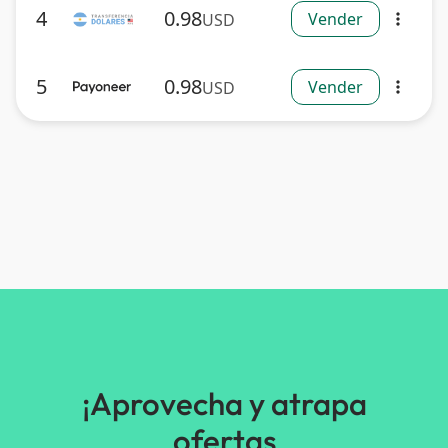
4
0.98
Vender
USD
more_vert
5
0.98
Vender
USD
more_vert
¡Aprovecha y atrapa
ofertas