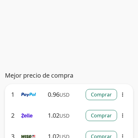
Mejor precio de compra
1
0.96
Comprar
USD
more_vert
2
1.02
Comprar
USD
more_vert
3
1.02
Comprar
USD
more_vert