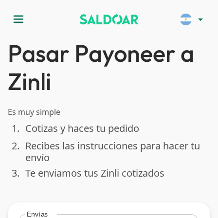
menu
arrow_drop_down
Pasar Payoneer a
Zinli
Es muy simple
1.
Cotizas y haces tu pedido
done
2.
Recibes las instrucciones para hacer tu
done
envío
3.
Te enviamos tus Zinli cotizados
done
Envías