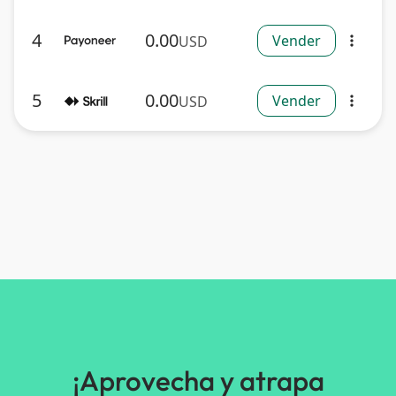
4
0.00
Vender
USD
more_vert
5
0.00
Vender
USD
more_vert
¡Aprovecha y atrapa