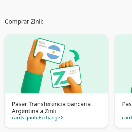
Comprar Zinli:
Pasar Transferencia bancaria
Pas
Argentina a Zinli
cards.quoteExchange
car
arrow_forward_ios