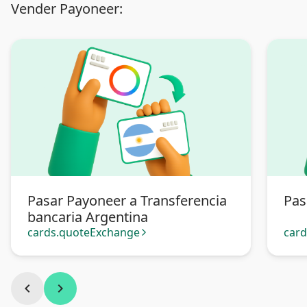
Vender Payoneer:
Pasar Payoneer a Transferencia
Pas
bancaria Argentina
cards.quoteExchange
car
arrow_forward_ios
chevron_left
chevron_right