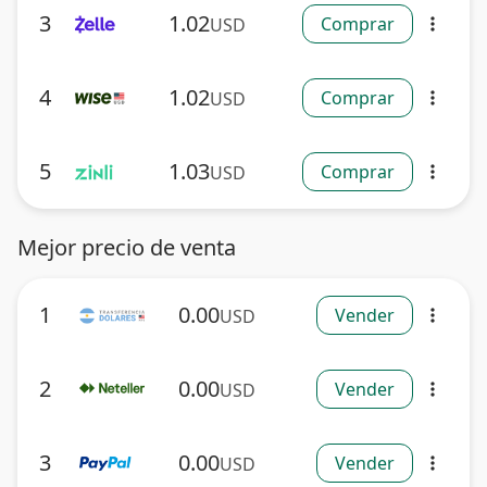
3
1.02
Comprar
USD
more_vert
4
1.02
Comprar
USD
more_vert
5
1.03
Comprar
USD
more_vert
Mejor precio de venta
1
0.00
Vender
USD
more_vert
2
0.00
Vender
USD
more_vert
3
0.00
Vender
USD
more_vert