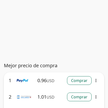
Mejor precio de compra
1
0.96
Comprar
USD
more_vert
2
1.01
Comprar
USD
more_vert