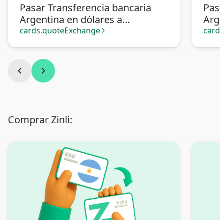
Pasar Transferencia bancaria
Pas
Argentina en dólares a
Arg
Transferencia bancaria
Pa
cards.quoteExchange
car
arrow_forward_ios
Argentina
chevron_left
chevron_right
Comprar Zinli: