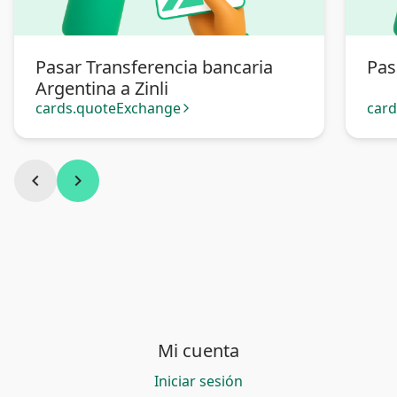
Pasar Transferencia bancaria
Pas
Argentina a Zinli
cards.quoteExchange
car
arrow_forward_ios
chevron_left
chevron_right
Mi cuenta
Iniciar sesión