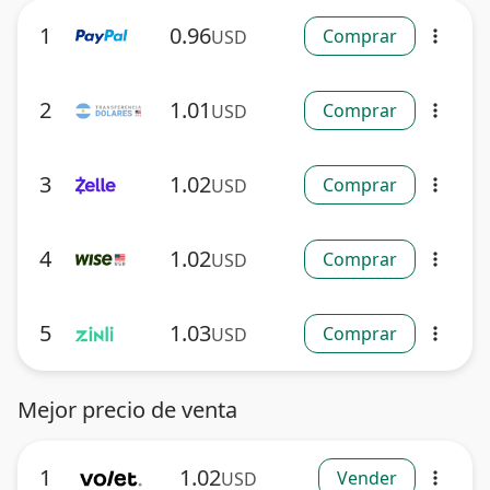
1
0.96
Comprar
USD
more_vert
2
1.01
Comprar
USD
more_vert
3
1.02
Comprar
USD
more_vert
4
1.02
Comprar
USD
more_vert
5
1.03
Comprar
USD
more_vert
Mejor precio de venta
1
1.02
Vender
USD
more_vert