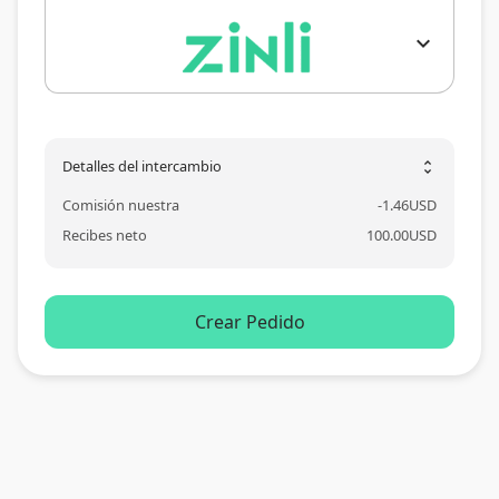
expand_more
Detalles del intercambio
unfold_more
Comisión nuestra
-
1.46
USD
Recibes neto
100.00
USD
Crear Pedido