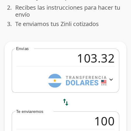
2.
Recibes las instrucciones para hacer tu
done
envío
3.
Te enviamos tus Zinli cotizados
done
Envías
expand_more
swap_vert
Te enviaremos