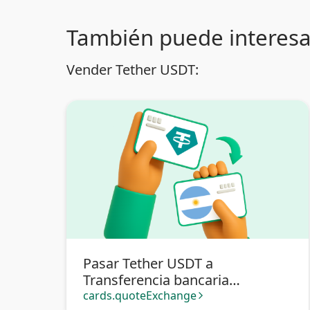
También puede interesa
Vender Tether USDT:
Pasar Tether USDT a
Transferencia bancaria
Argentina
cards.quoteExchange
arrow_forward_ios