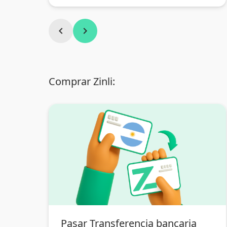
chevron_left
chevron_right
Comprar Zinli:
Pasar Transferencia bancaria