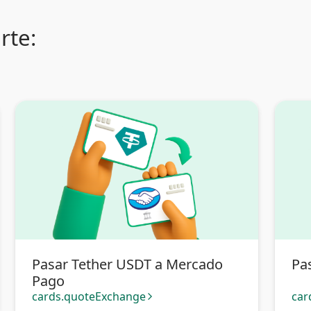
rte:
Pasar Tether USDT a Mercado
Pa
Pago
cards.quoteExchange
car
arrow_forward_ios