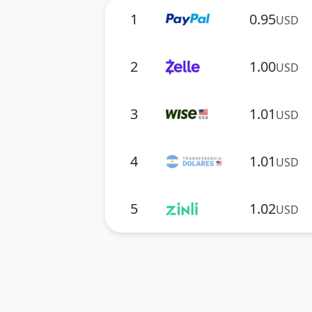
1
0.95
USD
2
1.00
USD
3
1.01
USD
4
1.01
USD
5
1.02
USD