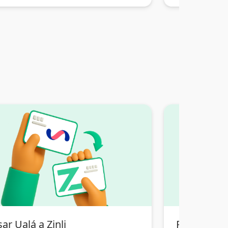
ar Ualá a Zinli
Pasar Tran