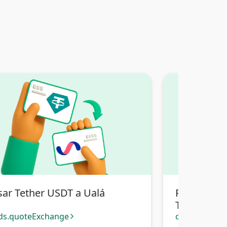
sar Tether USDT a Ualá
Pasar Teth
Transferenc
ds.quoteExchange
cards.quote
arrow_forward_ios