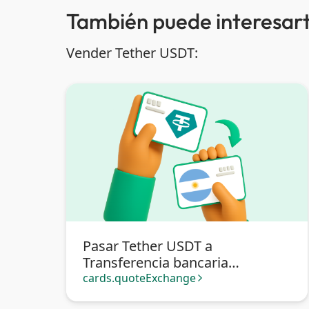
También puede interesart
Vender Tether USDT:
Pasar Tether USDT a
Transferencia bancaria
Argentina
cards.quoteExchange
arrow_forward_ios