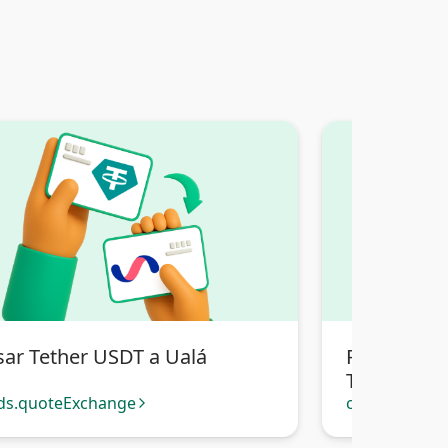
sar Tether USDT a Ualá
Pasar Teth
Transferenc
ds.quoteExchange
cards.quote
arrow_forward_ios