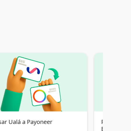
sar Ualá a Payoneer
Pasar Tran
Bolivia a 