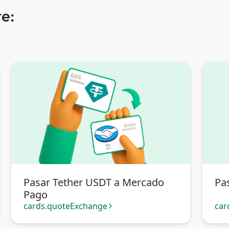
e:
Pasar Tether USDT a Mercado
Pa
Pago
cards.quoteExchange
car
arrow_forward_ios