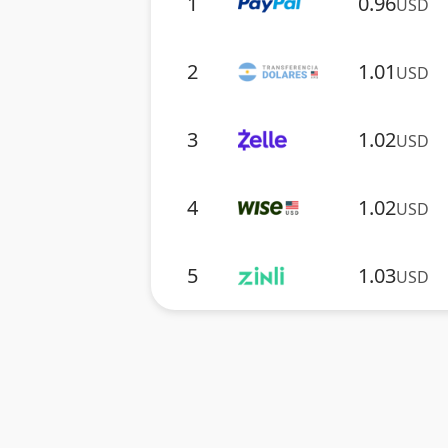
1
0.96
USD
2
1.01
USD
3
1.02
USD
4
1.02
USD
5
1.03
USD