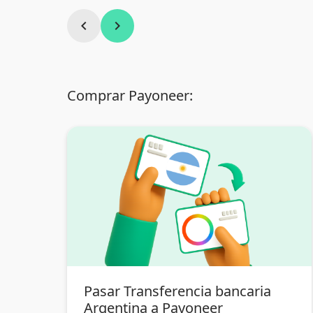
chevron_left
chevron_right
Comprar Payoneer:
Pasar Transferencia bancaria
Argentina a Payoneer