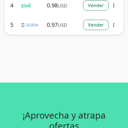
4
0.98
Vender
USD
more_vert
5
0.97
Vender
USD
more_vert
¡Aprovecha y atrapa
ofertas