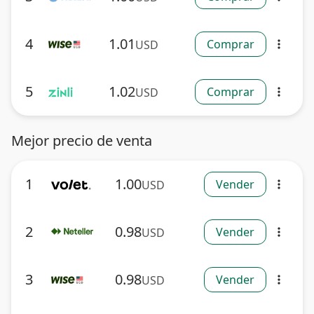
4
1.01
Comprar
USD
more_vert
5
1.02
Comprar
USD
more_vert
Mejor precio de venta
1
1.00
Vender
USD
more_vert
2
0.98
Vender
USD
more_vert
3
0.98
Vender
USD
more_vert