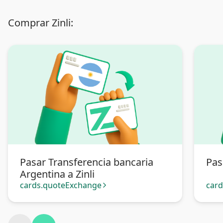
Comprar Zinli:
Pasar Transferencia bancaria
Pas
Argentina a Zinli
cards.quoteExchange
car
arrow_forward_ios