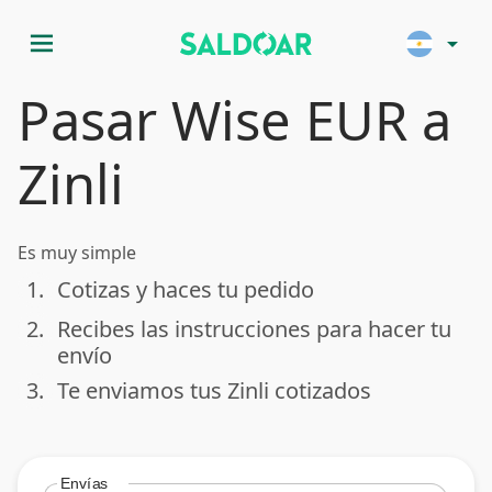
menu
arrow_drop_down
Pasar Wise EUR a
Zinli
Es muy simple
1.
Cotizas y haces tu pedido
done
2.
Recibes las instrucciones para hacer tu
done
envío
3.
Te enviamos tus Zinli cotizados
done
Envías