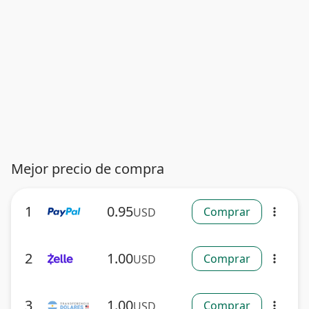
Mejor precio de compra
1
0.95
Comprar
USD
more_vert
2
1.00
Comprar
USD
more_vert
3
1.00
Comprar
USD
more_vert