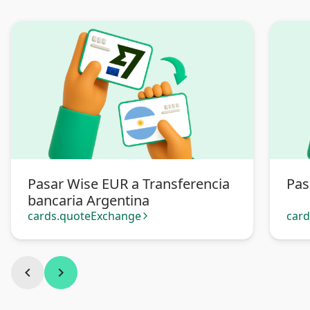
Pasar Wise EUR a Transferencia
Pas
bancaria Argentina
cards.quoteExchange
car
arrow_forward_ios
chevron_left
chevron_right