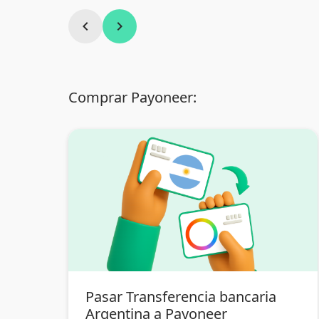
chevron_left
chevron_right
Comprar Payoneer:
Pasar Transferencia bancaria
Argentina a Payoneer