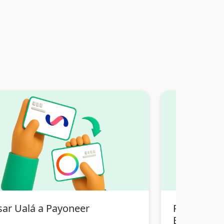
sar Ualá a Payoneer
Pasar Tran
Bolivia a 