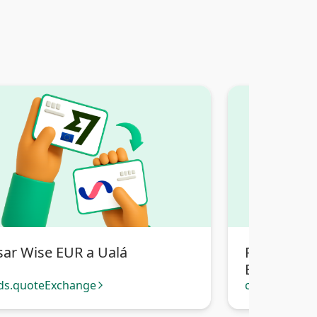
sar Wise EUR a Ualá
Pasar Wise
Bancaria Bo
ds.quoteExchange
cards.quote
arrow_forward_ios