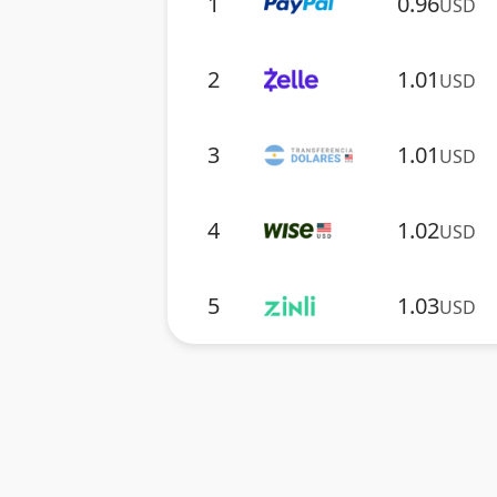
1
0.96
USD
2
1.01
USD
3
1.01
USD
4
1.02
USD
5
1.03
USD