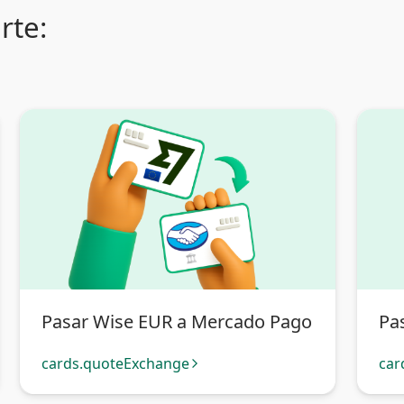
rte:
Pasar Wise EUR a Mercado Pago
Pa
cards.quoteExchange
car
arrow_forward_ios