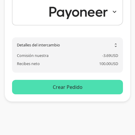
expand_more
Detalles del intercambio
unfold_more
Comisión nuestra
-
3.69
USD
Recibes neto
100.00
USD
Crear Pedido