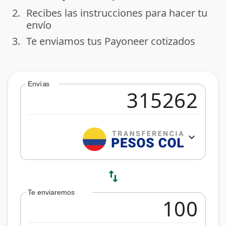
2.
Recibes las instrucciones para hacer tu
done
envío
3.
Te enviamos tus Payoneer cotizados
done
Envías
expand_more
swap_vert
Te enviaremos