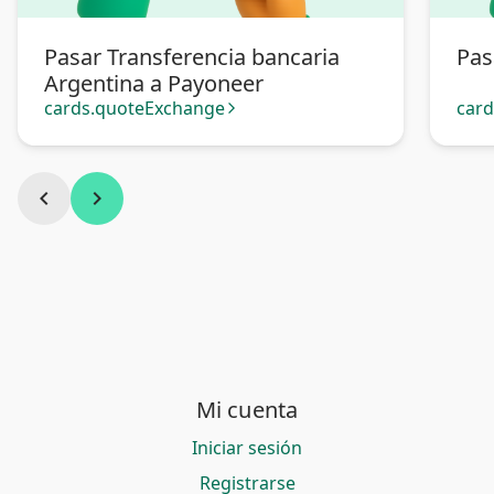
Pasar Transferencia bancaria
Pas
Argentina a Payoneer
cards.quoteExchange
car
arrow_forward_ios
chevron_left
chevron_right
Mi cuenta
Iniciar sesión
Registrarse