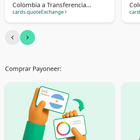
Colombia a Transferencia
Col
bancaria Argentina
cards.quoteExchange
car
arrow_forward_ios
chevron_left
chevron_right
Comprar Payoneer: