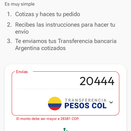
Es muy simple
done
1.
Cotizas y haces tu pedido
done
2.
Recibes las instrucciones para hacer tu
envío
done
3.
Te enviamos tus Transferencia bancaria
Argentina cotizados
Envías
expand_more
El monto debe ser mayor a 28381 COP.