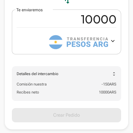
swap_vert
Te enviaremos
expand_more
unfold_more
Detalles del intercambio
Comisión nuestra
-
150
ARS
Recibes neto
10000
ARS
Crear Pedido