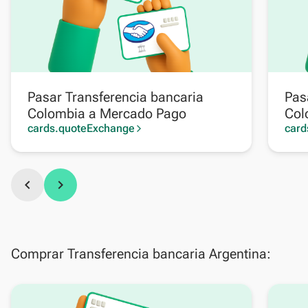
Pasar Transferencia bancaria
Pas
Colombia a Mercado Pago
Col
cards.quoteExchange
card
arrow_forward_ios
chevron_left
chevron_right
Comprar Transferencia bancaria Argentina: