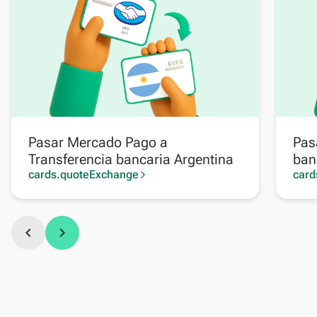
Pasar Mercado Pago a
Pas
Transferencia bancaria Argentina
ban
cards.quoteExchange
card
arrow_forward_ios
chevron_left
chevron_right