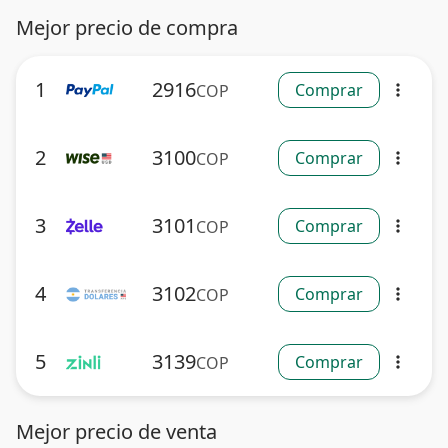
Mejor precio de compra
1
2916
Comprar
COP
more_vert
2
3100
Comprar
COP
more_vert
3
3101
Comprar
COP
more_vert
4
3102
Comprar
COP
more_vert
5
3139
Comprar
COP
more_vert
Mejor precio de venta