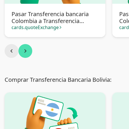
Pasar Transferencia bancaria
Pas
Colombia a Transferencia
Col
bancaria Argentina
cards.quoteExchange
car
arrow_forward_ios
chevron_left
chevron_right
Comprar Transferencia Bancaria Bolivia: