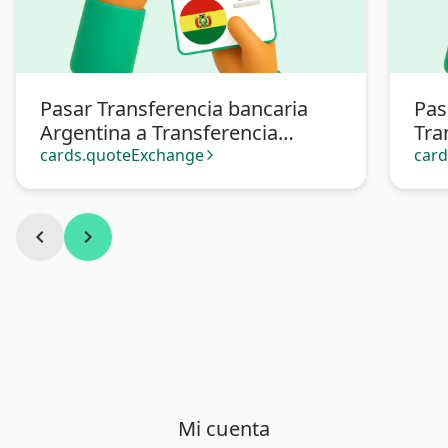
Pasar Transferencia bancaria
Pas
Argentina a Transferencia
Tra
Bancaria Bolivia
cards.quoteExchange
car
arrow_forward_ios
chevron_left
chevron_right
Mi cuenta