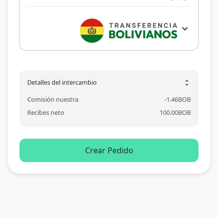
expand_more
Detalles del intercambio
unfold_more
Comisión nuestra
-
1.46
BOB
Recibes neto
100.00
BOB
Crear Pedido