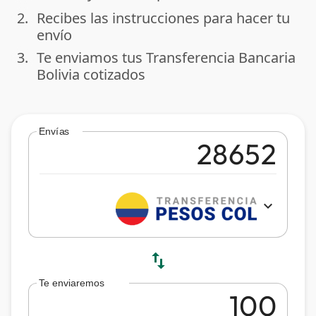
2.
Recibes las instrucciones para hacer tu
done
envío
3.
Te enviamos tus Transferencia Bancaria
done
Bolivia cotizados
Envías
expand_more
swap_vert
Te enviaremos