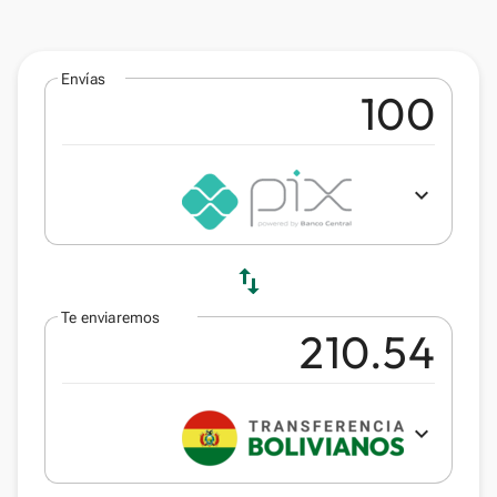
Envías
expand_more
swap_vert
Te enviaremos
expand_more