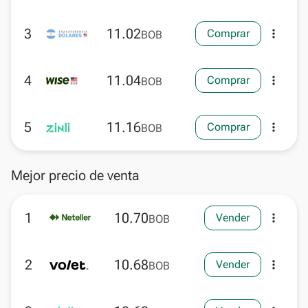
3
11.02
Comprar
more_vert
BOB
4
11.04
Comprar
more_vert
BOB
5
11.16
Comprar
more_vert
BOB
Mejor precio de venta
1
10.70
Vender
more_vert
BOB
2
10.68
Vender
more_vert
BOB