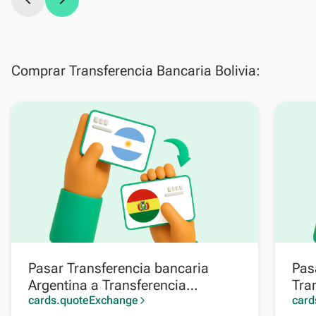
chevron_left
chevron_right
Comprar Transferencia Bancaria Bolivia:
Pasar Transferencia bancaria
Pas
Argentina a Transferencia
Tra
Bancaria Bolivia
cards.quoteExchange
card
arrow_forward_ios