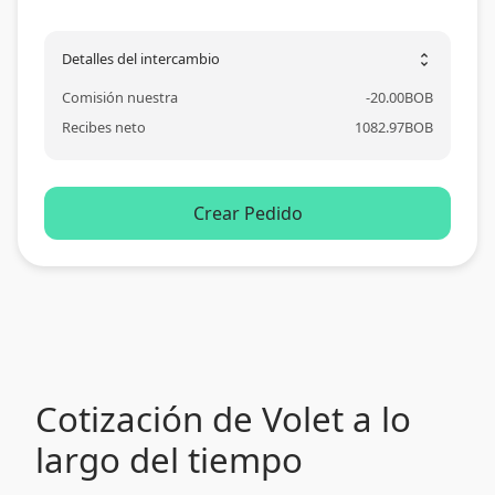
Detalles del intercambio
unfold_more
Comisión nuestra
-
20.00
BOB
Recibes neto
1082.97
BOB
Crear Pedido
Cotización de Volet a lo
largo del tiempo