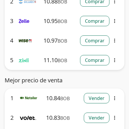
2
10.88
Comprar
BOB
more_vert
3
10.95
Comprar
BOB
more_vert
4
10.97
Comprar
BOB
more_vert
5
11.10
Comprar
BOB
more_vert
Mejor precio de venta
1
10.84
Vender
BOB
more_vert
2
10.83
Vender
BOB
more_vert