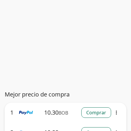
Mejor precio de compra
1
10.30
Comprar
BOB
more_vert