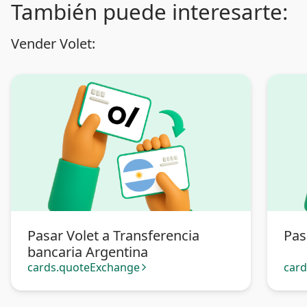
También puede interesarte:
Vender Volet:
Pasar Volet a Transferencia
Pas
bancaria Argentina
cards.quoteExchange
car
arrow_forward_ios