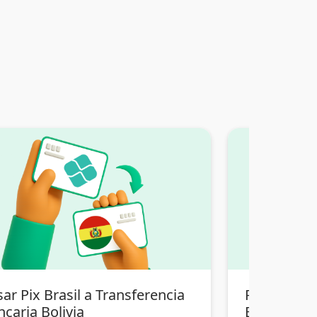
ar Pix Brasil a Transferencia
Pasar Bitco
caria Bolivia
Bancaria Bo