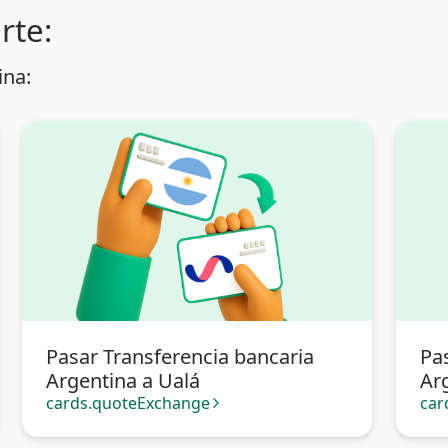
rte:
ina:
Pasar Transferencia bancaria
Pa
Argentina a Ualá
Arg
cards.quoteExchange
car
arrow_forward_ios