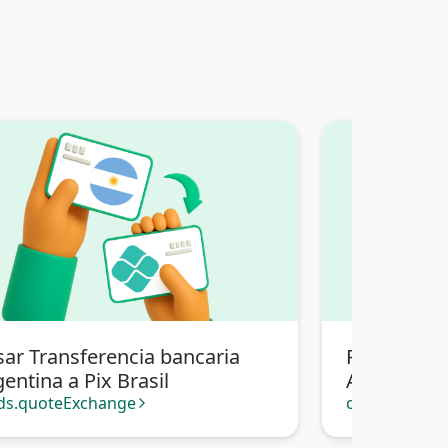
sar Transferencia bancaria
Pasar Tran
entina a Pix Brasil
Argentina a
ds.quoteExchange
cards.quote
arrow_forward_ios