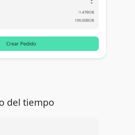
unfold_more
-
1.47
BOB
100.00
BOB
Crear Pedido
go del tiempo