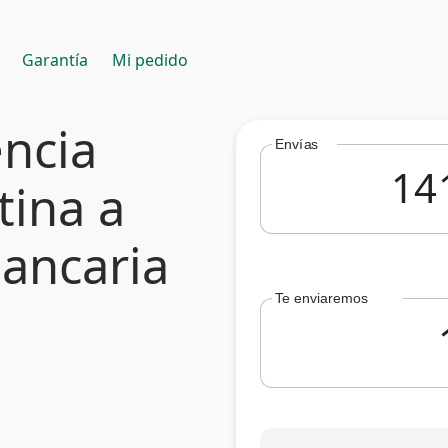
Garantía
Mi pedido
encia
Envías
tina a
Bancaria
Te enviaremos