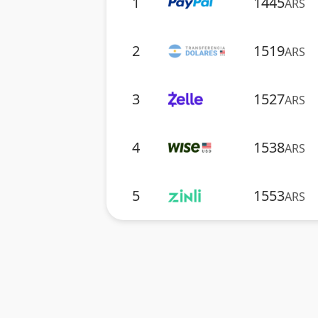
1
1445
ARS
2
1519
ARS
3
1527
ARS
4
1538
ARS
5
1553
ARS