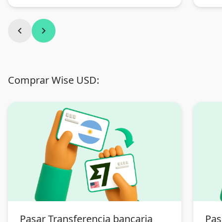
chevron_left
chevron_right
Comprar Wise USD:
Pasar Transferencia bancaria
Pas