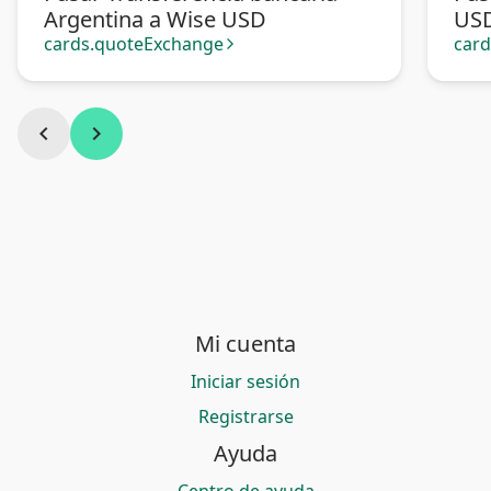
Argentina a Wise USD
US
cards.quoteExchange
car
arrow_forward_ios
chevron_left
chevron_right
Mi cuenta
Iniciar sesión
Registrarse
Ayuda