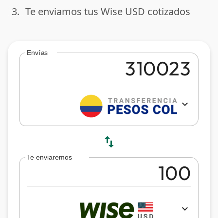
3.
Te enviamos tus Wise USD cotizados
done
Envías
expand_more
swap_vert
Te enviaremos
expand_more