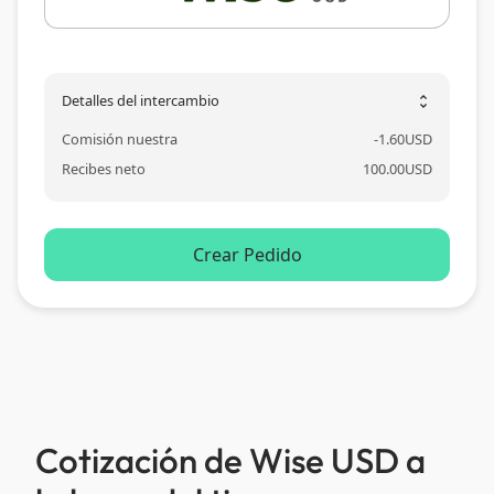
Detalles del intercambio
unfold_more
Comisión nuestra
-
1.60
USD
Recibes neto
100.00
USD
Crear Pedido
Cotización de Wise USD a