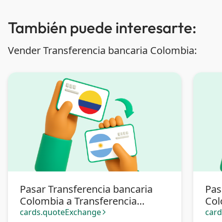
También puede interesarte:
Vender Transferencia bancaria Colombia:
Pasar Transferencia bancaria
Pas
Colombia a Transferencia
Col
bancaria Argentina
cards.quoteExchange
car
arrow_forward_ios