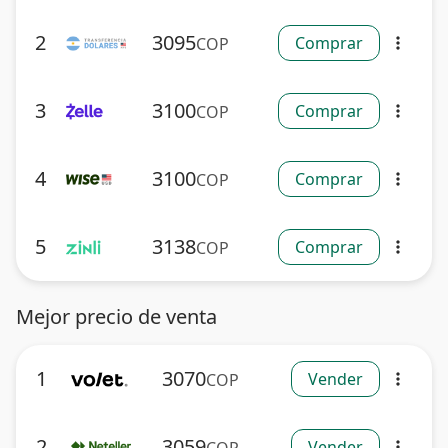
2
3095
Comprar
COP
more_vert
3
3100
Comprar
COP
more_vert
4
3100
Comprar
COP
more_vert
5
3138
Comprar
COP
more_vert
Mejor precio de venta
1
3070
Vender
COP
more_vert
2
3059
Vender
more_vert