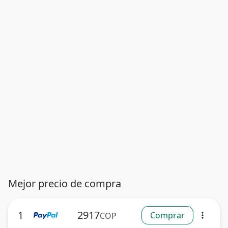
Mejor precio de compra
1
2917
Comprar
COP
more_vert