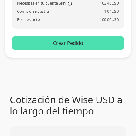
Necesitas en tu cuenta Skrill
103.48
USD
information_outl
Comisión nuestra
-
1.04
USD
Recibes neto
100.00
USD
Crear Pedido
Cotización de Wise USD a
lo largo del tiempo