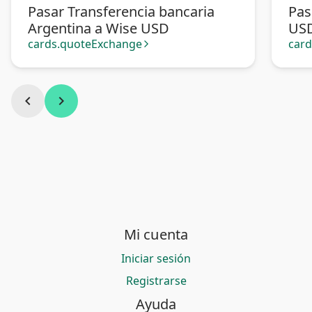
Pasar Transferencia bancaria
Pas
Argentina a Wise USD
US
cards.quoteExchange
car
arrow_forward_ios
chevron_left
chevron_right
Mi cuenta
Iniciar sesión
Registrarse
Ayuda