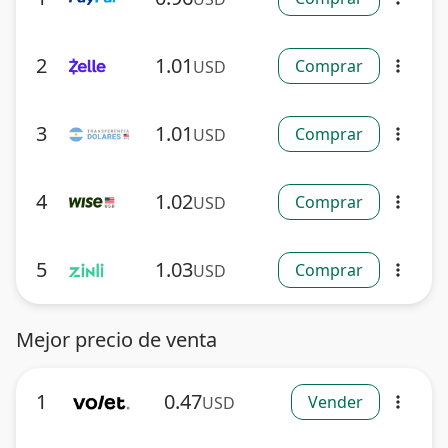
2
1.01
Comprar
USD
more_vert
3
1.01
Comprar
USD
more_vert
4
1.02
Comprar
USD
more_vert
5
1.03
Comprar
USD
more_vert
Mejor precio de venta
1
0.47
Vender
USD
more_vert