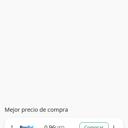
Mejor precio de compra
1
0.96
Comprar
USD
more_vert