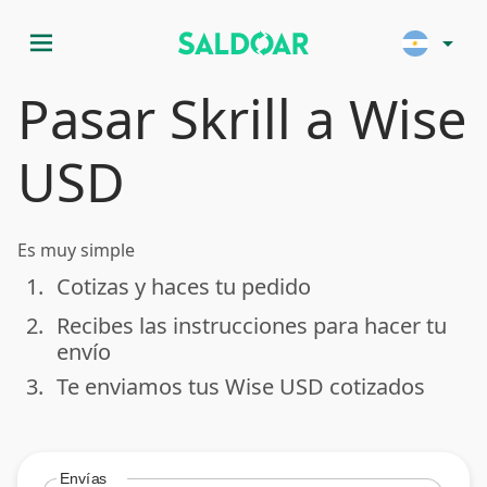
menu
arrow_drop_down
Pasar Skrill a Wise
USD
Es muy simple
1.
Cotizas y haces tu pedido
done
2.
Recibes las instrucciones para hacer tu
done
envío
3.
Te enviamos tus Wise USD cotizados
done
Envías