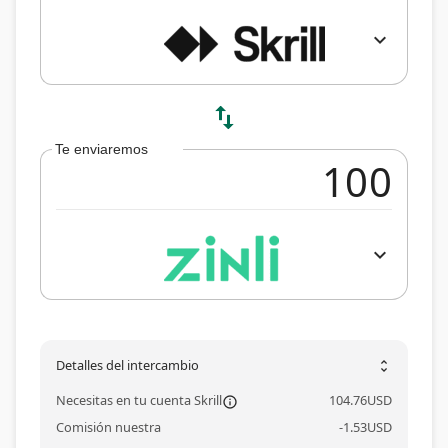
expand_more
swap_vert
Te enviaremos
expand_more
Detalles del intercambio
unfold_more
Necesitas en tu cuenta Skrill
104.76
USD
information_outl
Comisión nuestra
-
1.53
USD