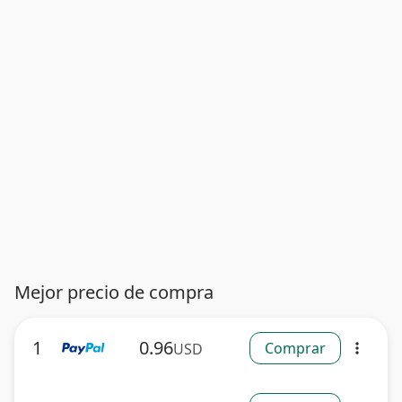
Mejor precio de compra
1
0.96
Comprar
USD
more_vert