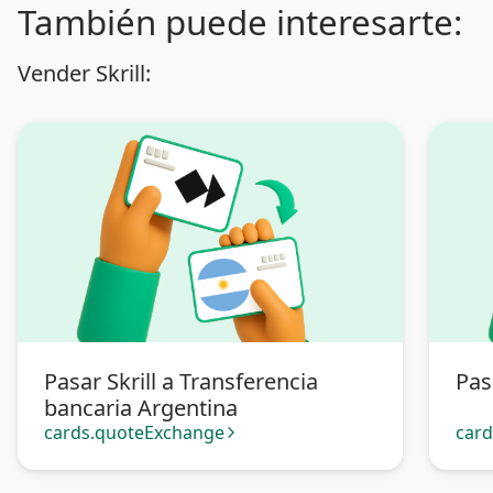
También puede interesarte:
Vender Skrill:
Pasar Skrill a Transferencia
Pas
bancaria Argentina
cards.quoteExchange
car
arrow_forward_ios