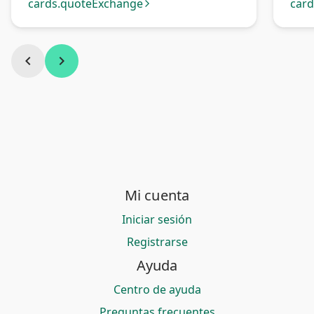
cards.quoteExchange
car
arrow_forward_ios
chevron_left
chevron_right
Mi cuenta
Iniciar sesión
Registrarse
Ayuda
Centro de ayuda
Preguntas frecuentes