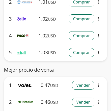
2
1.01
Comprar
USD
more_vert
3
1.02
Comprar
USD
more_vert
4
1.02
Comprar
USD
more_vert
5
1.03
Comprar
USD
more_vert
Mejor precio de venta
1
0.47
Vender
USD
more_vert
2
0.46
Vender
USD
more_vert